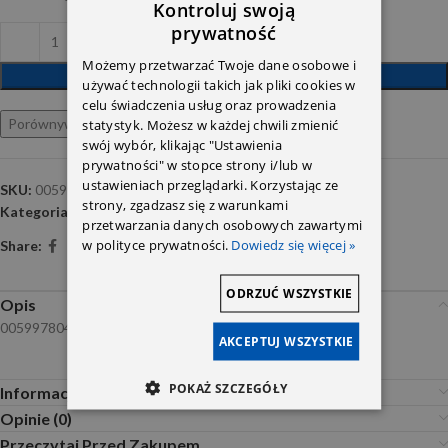
Kontroluj swoją
prywatność
Możemy przetwarzać Twoje dane osobowe i
DODAJ DO KOSZYKA
używać technologii takich jak pliki cookies w
celu świadczenia usług oraz prowadzenia
Porównywarka
Ulubione
statystyk. Możesz w każdej chwili zmienić
swój wybór, klikając "Ustawienia
prywatności" w stopce strony i/lub w
ustawieniach przeglądarki. Korzystając ze
SKU:
0059978047
strony, zgadzasz się z warunkami
Kategoria:
SIMERINGI
przetwarzania danych osobowych zawartymi
w polityce prywatności.
Dowiedz się więcej »
Share:
ODRZUĆ WSZYSTKIE
Opis
0059978047
AKCEPTUJ WSZYSTKIE
POKAŻ SZCZEGÓŁY
Informacje dodatkowe
Opinie (0)
Przeczytaj Przed Zakupem