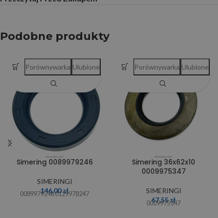
Podobne produkty
Porównywarka
Ulubione
Porównywarka
Ulubione
Simering 0089979246
Simering 36x62x10
0009975347
SIMERINGI
146,00
zł
SIMERINGI
0089979246 0129978247
67,55
zł
0009975347