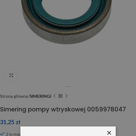
Click to enlarge
Strona główna
SIMERINGI
Simering pompy wtryskowej 0059978047
31,25
zł
×
2 w magazynie