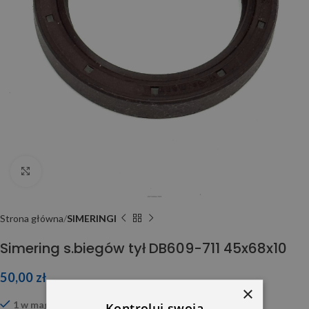
Click to enlarge
Strona główna
SIMERINGI
Simering s.biegów tył DB609-711 45x68x10
50,00
zł
×
1 w magazynie
Kontroluj swoją