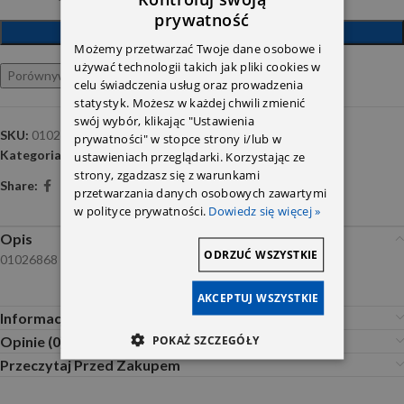
prywatność
DODAJ DO KOSZYKA
Możemy przetwarzać Twoje dane osobowe i
używać technologii takich jak pliki cookies w
Porównywarka
Ulubione
celu świadczenia usług oraz prowadzenia
statystyk. Możesz w każdej chwili zmienić
swój wybór, klikając "Ustawienia
SKU:
01026868
prywatności" w stopce strony i/lub w
Kategoria:
SIMERINGI
ustawieniach przeglądarki. Korzystając ze
strony, zgadzasz się z warunkami
Share:
przetwarzania danych osobowych zawartymi
w polityce prywatności.
Dowiedz się więcej »
Opis
ODRZUĆ WSZYSTKIE
01026868
AKCEPTUJ WSZYSTKIE
Informacje dodatkowe
POKAŻ SZCZEGÓŁY
Opinie (0)
Przeczytaj Przed Zakupem