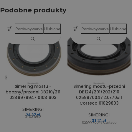
Podobne produkty
Porównywarka
Ulubione
Porównywarka
Ulubione
Simering mostu -
Simering mostu-przedni
boczny/przedni DB210/211
DB124/201/202/210
0249979947 01031603
0259970047 40x70x11
Corteco 01029803
SIMERINGI
24,37
zł
SIMERINGI
01031603
31,21
zł
0259970047 Corteco