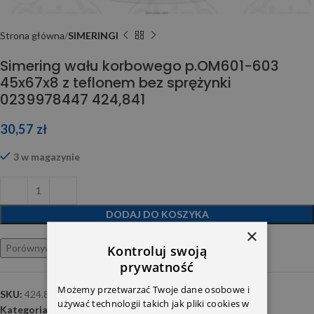
Strona główna
SIMERINGI
Simering wału korbowego p.OM601-603
45x67x8 z teflonem bez sprężynki
0239978447 424,841
30,57
zł
3 w magazynie
DODAJ DO KOSZYKA
×
Porównywarka
Ulubione
Kontroluj swoją
prywatność
Możemy przetwarzać Twoje dane osobowe i
SKU:
424.841
używać technologii takich jak pliki cookies w
Kategoria:
SIMERINGI