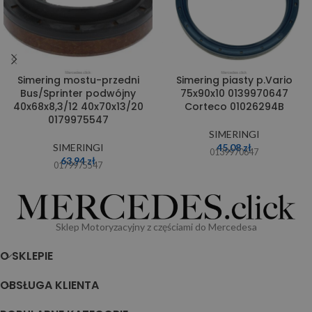
Simering mostu-przedni
Simering piasty p.Vario
Bus/Sprinter podwójny
75x90x10 0139970647
40x68x8,3/12 40x70x13/20
Corteco 01026294B
0179975547
SIMERINGI
SIMERINGI
45,08
zł
0139970647
63,94
zł
0179975547
Sklep Motoryzacyjny z częściami do Mercedesa
O SKLEPIE
OBSŁUGA KLIENTA