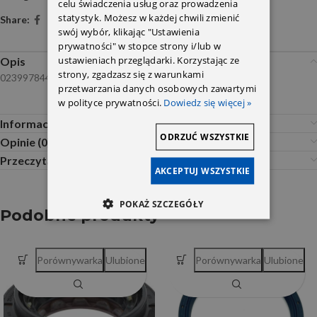
celu świadczenia usług oraz prowadzenia
statystyk. Możesz w każdej chwili zmienić
Share:
swój wybór, klikając "Ustawienia
prywatności" w stopce strony i/lub w
ustawieniach przeglądarki. Korzystając ze
Opis
strony, zgadzasz się z warunkami
0239978447
przetwarzania danych osobowych zawartymi
w polityce prywatności.
Dowiedz się więcej »
Informacje dodatkowe
ODRZUĆ WSZYSTKIE
Opinie (0)
Przeczytaj Przed Zakupem
AKCEPTUJ WSZYSTKIE
POKAŻ SZCZEGÓŁY
Podobne produkty
Porównywarka
Ulubione
Porównywarka
Ulubione