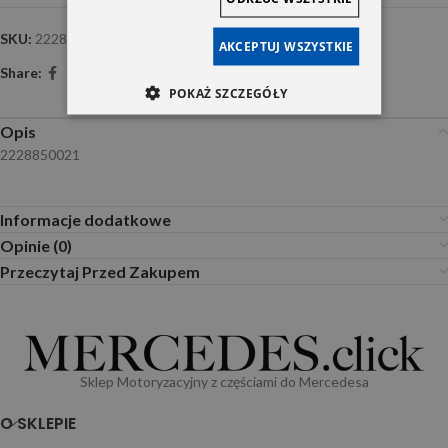
SKU:
2228850021
AKCEPTUJ WSZYSTKIE
Share:
POKAŻ SZCZEGÓŁY
Opis
2228850021
Informacje dodatkowe
Opinie (0)
Przeczytaj Przed Zakupem
Sklep Motoryzacyjny z częściami do Mercedesa
O SKLEPIE