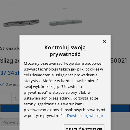
×
Kontroluj swoją
Strona główna
prywatność
Ślizg zderzaka DB221 L bez AMG 2228850021
Możemy przetwarzać Twoje dane osobowe i
używać technologii takich jak pliki cookies w
37,34
zł
celu świadczenia usług oraz prowadzenia
statystyk. Możesz w każdej chwili zmienić
2 w magazynie
swój wybór, klikając "Ustawienia
prywatności" w stopce strony i/lub w
ustawieniach przeglądarki. Korzystając ze
strony, zgadzasz się z warunkami
DODAJ DO KOSZYKA
przetwarzania danych osobowych zawartymi
w polityce prywatności.
Dowiedz się więcej »
Porównywarka
Ulubione
ODRZUĆ WSZYSTKIE