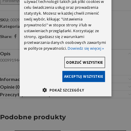
Porównywarka
Ulubione
używać technologii takich jak pliki cookies w
celu świadczenia usług oraz prowadzenia
statystyk. Możesz w każdej chwili zmienić
swój wybór, klikając "Ustawienia
SKU:
0009919440-4 SZT
prywatności" w stopce strony i/lub w
Kategoria:
Spinki i mocowania
ustawieniach przeglądarki. Korzystając ze
strony, zgadzasz się z warunkami
Share:
przetwarzania danych osobowych zawartymi
w polityce prywatności.
Dowiedz się więcej »
Opis
0009919440
ODRZUĆ WSZYSTKIE
AKCEPTUJ WSZYSTKIE
Informacje dodatkowe
Opinie (0)
POKAŻ SZCZEGÓŁY
Przeczytaj Przed Zakupem
Podobne produkty