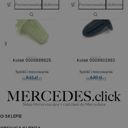
Porównywarka
Ulubione
Porównywarka
Ulubione
Kołek 0009888625
Kołek 0009902892
Spinki i mocowania
Spinki i mocowania
8,61
zł
6,80
zł
0009888625
0009902892
Sklep Motoryzacyjny z częściami do Mercedesa
O SKLEPIE