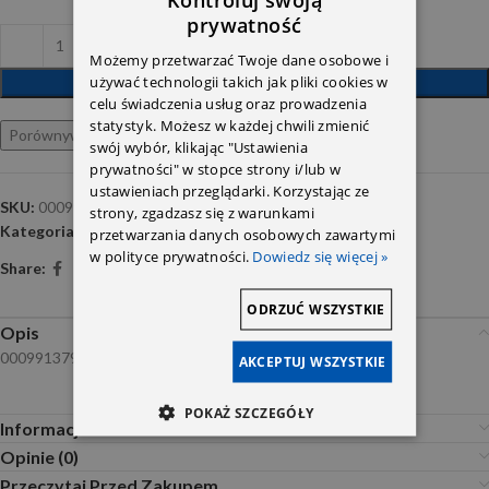
prywatność
Możemy przetwarzać Twoje dane osobowe i
używać technologii takich jak pliki cookies w
DODAJ DO KOSZYKA
celu świadczenia usług oraz prowadzenia
statystyk. Możesz w każdej chwili zmienić
Porównywarka
Ulubione
swój wybór, klikając "Ustawienia
prywatności" w stopce strony i/lub w
ustawieniach przeglądarki. Korzystając ze
SKU:
0009913795
strony, zgadzasz się z warunkami
Kategoria:
Spinki i mocowania
przetwarzania danych osobowych zawartymi
w polityce prywatności.
Dowiedz się więcej »
Share:
ODRZUĆ WSZYSTKIE
Opis
0009913795
AKCEPTUJ WSZYSTKIE
POKAŻ SZCZEGÓŁY
Informacje dodatkowe
Opinie (0)
Przeczytaj Przed Zakupem