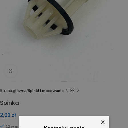
Click to enlarge
Strona główna
Spinki i mocowania
Spinka
2,02
zł
×
12 w magazynie
Kontroluj swoją