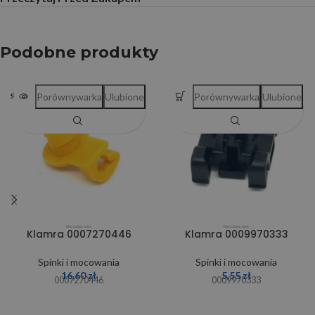
Podobne produkty
Porównywarka
Ulubione
Porównywarka
Ulubione
SOLD OUT
Klamra 0007270446
Klamra 0009970333
Spinki i mocowania
Spinki i mocowania
16,60
zł
5,55
zł
0007270446
0009970333