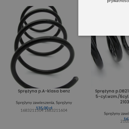
prywatności
SOLD OUT
Sprężyna p.A-klasa benz
Sprężyna p.DB21
5-cyl.wzm./6cyl
210
Sprężyny zawieszenia
,
Sprężyny
135,00
zł
1683211504 1683211604
Sprężyny zawi
16
210