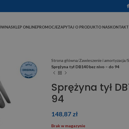
ÓWNA
SKLEP ONLINE
PROMOCJE
ZAPYTAJ O PRODUKT
O NAS
KONTAKT
Strona główna
Zawieszenie i amortyzacja
S
Sprężyna tył DB140 bez nivo – do 94
Sprężyna tył DB
94
148,87
zł
Brak w magazynie