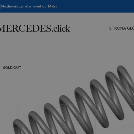
Możliwość zwrotu nawet do 14 dni
STRONA GŁ
SOLD OUT