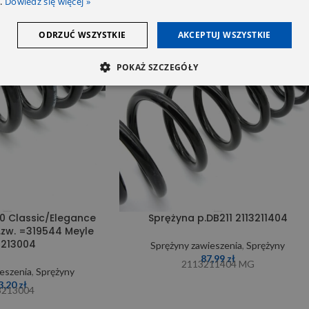
.
Dowiedz się więcej »
SOLD OUT
ODRZUĆ WSZYSTKIE
AKCEPTUJ WSZYSTKIE
POKAŻ SZCZEGÓŁY
0 Classic/Elegance
Sprężyna p.DB211 2113211404
.zw. =319544 Meyle
3213004
Sprężyny zawieszenia
,
Sprężyny
87,99
zł
2113211404 MG
eszenia
,
Sprężyny
3,20
zł
3213004