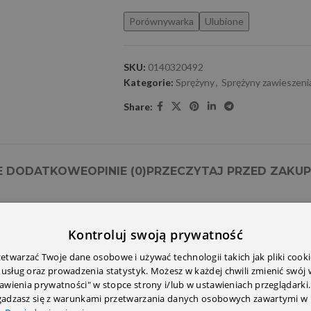
Porównywarka
Ulubione
SKU:
0140320492
Kategorie:
Sprężyny
,
Sprężyny zawieszeni
Share:
E DODATKOWE
OPINIE (0)
PRZECZYTAJ PRZED ZAKU
Kontroluj swoją prywatność
twarzać Twoje dane osobowe i używać technologii takich jak pliki cooki
 usług oraz prowadzenia statystyk. Możesz w każdej chwili zmienić swój
tawienia prywatności" w stopce strony i/lub w ustawieniach przeglądarki.
zgadzasz się z warunkami przetwarzania danych osobowych zawartymi w 