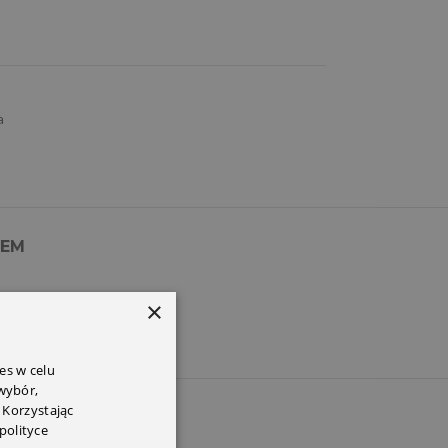
a
PEM
×
es w celu
 wybór,
 Korzystając
polityce