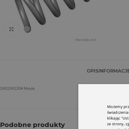
Click to enlarge
OPIS
INFORMACJ
1403241304 Meyle
Możemy prze
świadczenia
klikając "Us
Podobne produkty
ze strony, 