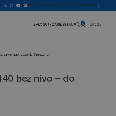
GALERIA WASZYCH MERCEDESÓW
DEKODER VIN
0
ZALOGUJ / ZAREJESTRUJ
0,00
ZŁ
prężyny zawieszenia
Sprężyny
140 bez nivo – do