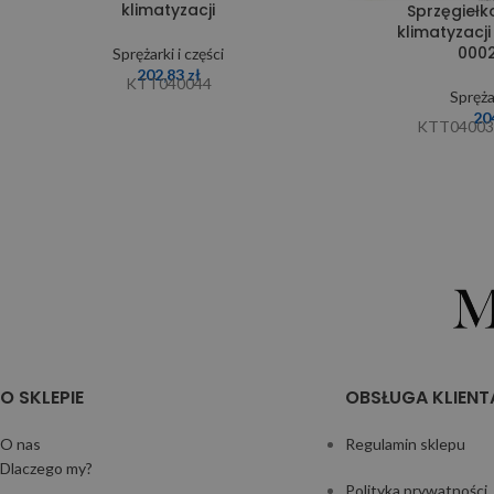
klimatyzacji
Sprzęgieł
klimatyzacji
000
Sprężarki i części
202,83
zł
KTT040044
Sprężar
20
KTT04003
O SKLEPIE
OBSŁUGA KLIENT
O nas
Regulamin sklepu
Dlaczego my?
Polityka prywatności