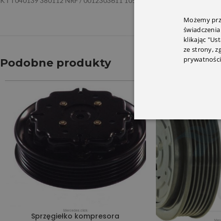
KTT040139 380112 NRF / 0012303611 105mm
Możemy prze
świadczenia
klikając "Us
ze strony, 
prywatności
Podobne produkty
Sprzęgiełko kompresora