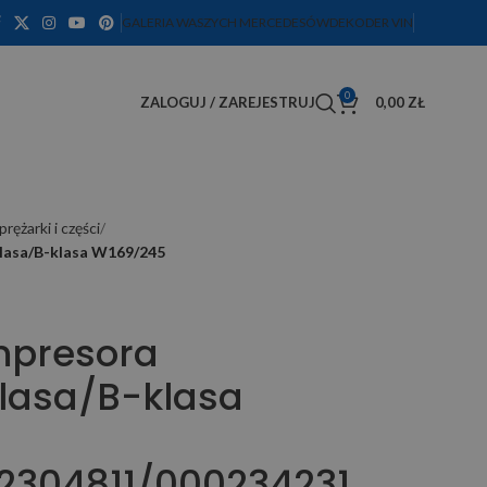
GALERIA WASZYCH MERCEDESÓW
DEKODER VIN
0
ZALOGUJ / ZAREJESTRUJ
0,00
ZŁ
prężarki i części
klasa/B-klasa W169/245
mpresora
klasa/B-klasa
2304811/000234231