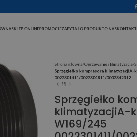
ÓWNA
SKLEP ONLINE
PROMOCJE
ZAPYTAJ O PRODUKT
O NAS
KONTAKT
Strona główna
Ogrzewanie i klimatyzacja
S
Sprzęgiełko kompresora klimatyzacjiA-
0022301411/0022304811/0002342312
Sprzęgiełko ko
klimatyzacjiA-
W169/245
0022301411/002