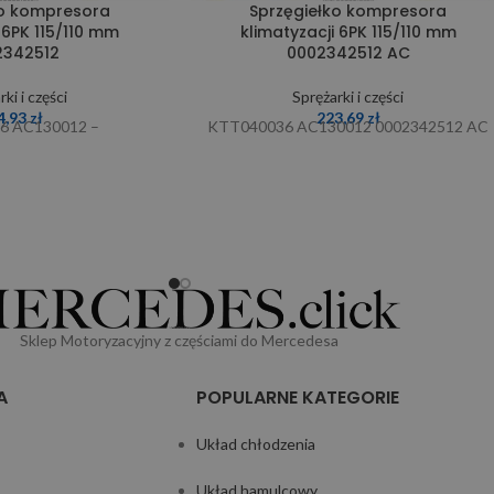
ko kompresora
Sprzęgiełko kompresora
 6PK 115/110 mm
klimatyzacji 6PK 115/110 mm
2342512
0002342512 AC
ki i części
Sprężarki i części
4,93
zł
223,69
zł
6 AC130012 –
KTT040036 AC130012 0002342512 AC
Sklep Motoryzacyjny z częściami do Mercedesa
A
POPULARNE KATEGORIE
Układ chłodzenia
Układ hamulcowy