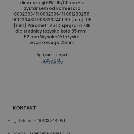
klimatyzacji 6PK 115/110mm – z
kli
dystansem od komresora
0002303411 0002306411 0012302511
Spr
0012304811 9038302401 110 [mm], 115
[mm] Parametr V6 ID sprężarki 7SE
dla średnicy łożyska koła 35 mm ,
52 mm Wysokość łożyska
wyciskowego 22mm
Sprężarki i części
225,70
zł
7SEU16CV6
KONTAKT
Telefon:
+48 603 314 051
email:
sklep@mercedes.click