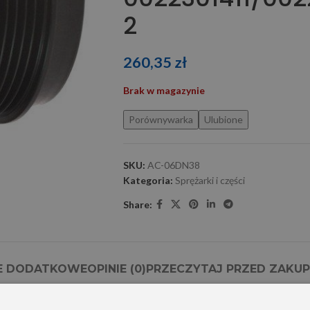
2
260,35
zł
Brak w magazynie
Porównywarka
Ulubione
SKU:
AC-06DN38
Kategoria:
Sprężarki i części
Share:
E DODATKOWE
OPINIE (0)
PRZECZYTAJ PRZED ZAKU