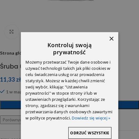
Click to enlarge
×
Kontroluj swoją
prywatność
Strona główna
Możemy przetwarzać Twoje dane osobowe i
Śruba 000000000927
używać technologii takich jak pliki cookies w
celu świadczenia usług oraz prowadzenia
11,33
zł
statystyk. Możesz w każdej chwili zmienić
swój wybór, klikając "Ustawienia
1 w magazynie
prywatności" w stopce strony i/lub w
ustawieniach przeglądarki. Korzystając ze
DODAJ DO KOSZYKA
strony, zgadzasz się z warunkami
przetwarzania danych osobowych zawartymi
w polityce prywatności.
Dowiedz się więcej »
Porównywarka
Ulubione
ODRZUĆ WSZYSTKIE