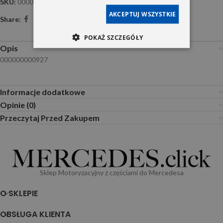
SKU:
000000000927
AKCEPTUJ WSZYSTKIE
Share:
POKAŻ SZCZEGÓŁY
Opis
000000000927
Informacje dodatkowe
Opinie (0)
Przeczytaj Przed Zakupem
Sklep Motoryzacyjny z częściami do Mercedesa
O SKLEPIE
OBSŁUGA KLIENTA