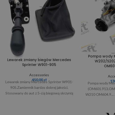
Pompa wody M
Lewarek zmiany biegów Mercedes
W202/S202
Sprinter W901-905
OM60
Accessories
Acce
450,00
zł
13
Lewarek zmiany Mercedes Sprinter W901-
Pompa wody Mer
905.Zamiennik bardzo dobrej jakości.
(OM601.913,OM60
Stosowany do aut z 5-cią biegową skrzynią
W210 OM604.9… Za
biegów, w zestawie znajduje się
W arzie wątp