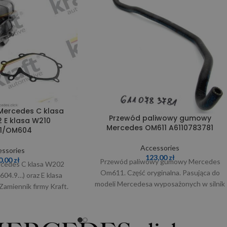
ercedes C klasa
Przewód paliwowy gumowy
 E klasa W210
Mercedes OM611 A6110783781
1/OM604
Accessories
ssories
123,00
zł
0,00
zł
Przewód paliwowy gumowy Mercedes
cedes C klasa W202
Om611. Część oryginalna. Pasująca do
4.9…) oraz E klasa
modeli Mercedesa wyposażonych w silnik
miennik firmy Kraft.
o oznaczeniu 611… W razie wątpliwości
liwości prosimy o