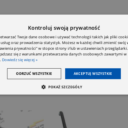
Kontroluj swoją prywatność
twarzać Twoje dane osobowe i używać technologii takich jak pliki cooki
 usług oraz prowadzenia statystyk. Możesz w każdej chwili zmienić swój
E DODATKOWE
OPINIE (0)
PRZECZYTAJ PRZED ZAKU
tawienia prywatności" w stopce strony i/lub w ustawieniach przeglądarki.
zgadzasz się z warunkami przetwarzania danych osobowych zawartymi w 
.
Dowiedz się więcej »
ODRZUĆ WSZYSTKIE
AKCEPTUJ WSZYSTKIE
POKAŻ SZCZEGÓŁY