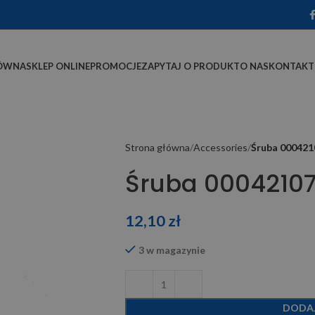
ÓWNA
SKLEP ONLINE
PROMOCJE
ZAPYTAJ O PRODUKT
O NAS
KONTAKT
Strona główna
Accessories
Śruba 000421
Śruba 00042107
12,10
zł
3 w magazynie
DODA