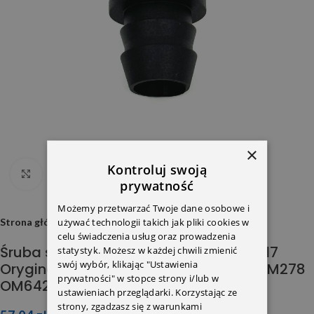
×
Kontroluj swoją
Click to enlarge
prywatność
Możemy przetwarzać Twoje dane osobowe i
używać technologii takich jak pliki cookies w
Strona główna
celu świadczenia usług oraz prowadzenia
Śruba spustowa misy oleju 0029902017
statystyk. Możesz w każdej chwili zmienić
swój wybór, klikając "Ustawienia
Oryginał M157 M177 M254 M256 M276 M278
prywatności" w stopce strony i/lub w
OM642 OM651 OM654 OM 656
ustawieniach przeglądarki. Korzystając ze
strony, zgadzasz się z warunkami