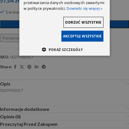
57,04
zł
przetwarzania danych osobowych zawartymi
w polityce prywatności.
Dowiedz się więcej »
1 w magazynie
ODRZUĆ WSZYSTKIE
DODAJ DO KOSZYKA
AKCEPTUJ WSZYSTKIE
Porównywarka
Ulubione
POKAŻ SZCZEGÓŁY
SKU:
0029902017
Share:
Opis
0029902017
Informacje dodatkowe
Opinie (0)
Przeczytaj Przed Zakupem