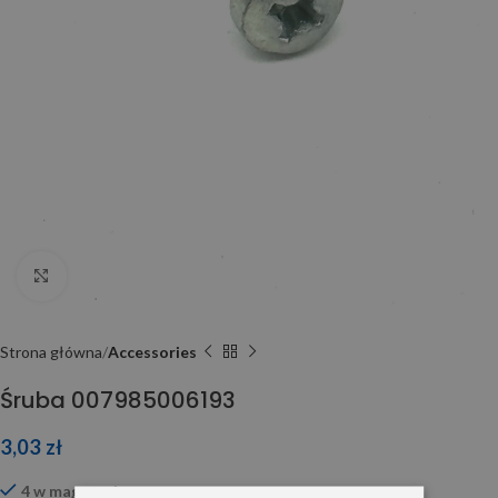
Click to enlarge
Strona główna
Accessories
Śruba 007985006193
3,03
zł
4 w magazynie