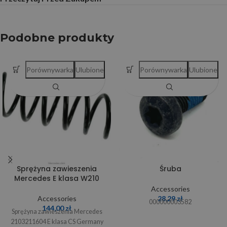
Podobne produkty
Porównywarka
Ulubione
Porównywarka
Ulubione
Sprężyna zawieszenia
Śruba
Mercedes E klasa W210
Accessories
Accessories
28,29
zł
000000003582
144,00
zł
Sprężyna zawieszenia Mercedes
2103211604 E klasa CS Germany