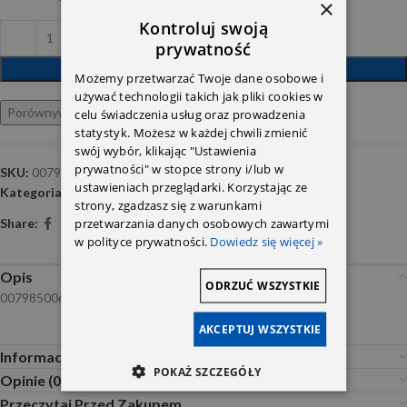
×
Kontroluj swoją
prywatność
DODAJ DO KOSZYKA
Możemy przetwarzać Twoje dane osobowe i
używać technologii takich jak pliki cookies w
Porównywarka
Ulubione
celu świadczenia usług oraz prowadzenia
statystyk. Możesz w każdej chwili zmienić
swój wybór, klikając "Ustawienia
prywatności" w stopce strony i/lub w
SKU:
007985006193
ustawieniach przeglądarki. Korzystając ze
Kategoria:
Accessories
strony, zgadzasz się z warunkami
przetwarzania danych osobowych zawartymi
Share:
w polityce prywatności.
Dowiedz się więcej »
Opis
ODRZUĆ WSZYSTKIE
007985006193
AKCEPTUJ WSZYSTKIE
Informacje dodatkowe
POKAŻ SZCZEGÓŁY
Opinie (0)
Przeczytaj Przed Zakupem