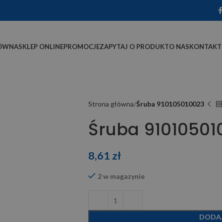
ÓWNA
SKLEP ONLINE
PROMOCJE
ZAPYTAJ O PRODUKT
O NAS
KONTAKT
Strona główna
Śruba 910105010023
Śruba 91010501
8,61
zł
2 w magazynie
DODA