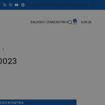
GALERIA WASZYCH MERCEDESÓW
DEKODER VIN
0
ZALOGUJ / ZAREJESTRUJ
0,00
ZŁ
0023
J DO KOSZYKA