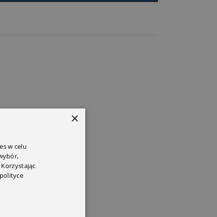
×
es w celu
 wybór,
 Korzystając
polityce