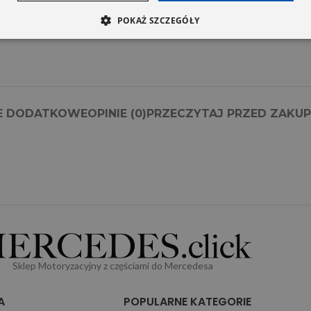
POKAŻ SZCZEGÓŁY
E DODATKOWE
OPINIE (0)
PRZECZYTAJ PRZED ZAKU
Sklep Motoryzacyjny z częściami do Mercedesa
A
POPULARNE KATEGORIE