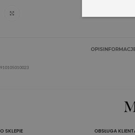
Click to enlarge
OPIS
INFORMACJ
910105010023
O SKLEPIE
OBSŁUGA KLIENT