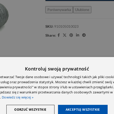
Porównywarka
Ulubione
SKU:
910105010023
Share:
Kontroluj swoją prywatność
twarzać Twoje dane osobowe i używać technologii takich jak pliki cooki
 usług oraz prowadzenia statystyk. Możesz w każdej chwili zmienić swój
tawienia prywatności" w stopce strony i/lub w ustawieniach przeglądarki.
zgadzasz się z warunkami przetwarzania danych osobowych zawartymi w 
.
Dowiedz się więcej »
ODRZUĆ WSZYSTKIE
AKCEPTUJ WSZYSTKIE