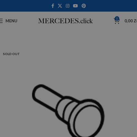
0
MENU
0,00
Z
SOLD OUT