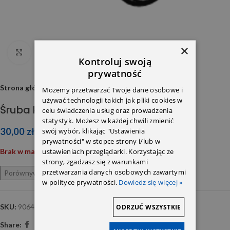
×
Click to enlarge
Kontroluj swoją
prywatność
Strona główna
Możemy przetwarzać Twoje dane osobowe i
używać technologii takich jak pliki cookies w
Śruba kolumny kierowniczej
celu świadczenia usług oraz prowadzenia
statystyk. Możesz w każdej chwili zmienić
30,00
zł
swój wybór, klikając "Ustawienia
prywatności" w stopce strony i/lub w
ustawieniach przeglądarki. Korzystając ze
Brak w magazynie
strony, zgadzasz się z warunkami
przetwarzania danych osobowych zawartymi
Porównywarka
Ulubione
w polityce prywatności.
Dowiedz się więcej »
SKU:
9064620171
ODRZUĆ WSZYSTKIE
Share: