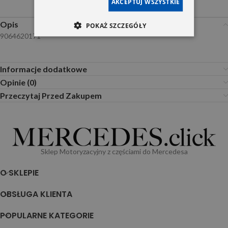
AKCEPTUJ WSZYSTKIE
Opis
POKAŻ SZCZEGÓŁY
9064620171
Informacje dodatkowe
Opinie (0)
Przeczytaj Przed Zakupem
Sklep Motoryzacyjny z częściami do Mercedesa
O SKLEPIE
OBSŁUGA KLIENTA
POPULARNE KATEGORIE