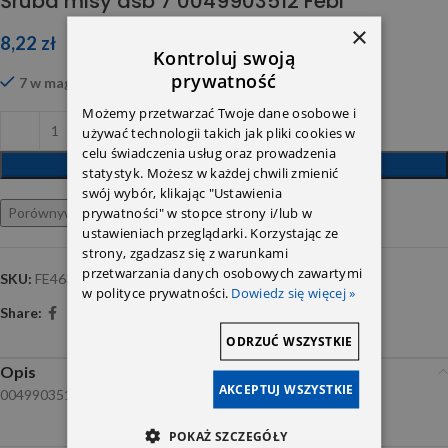
Śruba misy asb 7 0049903512 Febi
×
8,22
zł
Kontroluj swoją
prywatność
7 w magazynie
Możemy przetwarzać Twoje dane osobowe i
używać technologii takich jak pliki cookies w
celu świadczenia usług oraz prowadzenia
DODAJ DO KOSZYKA
statystyk. Możesz w każdej chwili zmienić
swój wybór, klikając "Ustawienia
prywatności" w stopce strony i/lub w
Porównywarka
Ulubione
ustawieniach przeglądarki. Korzystając ze
strony, zgadzasz się z warunkami
przetwarzania danych osobowych zawartymi
SKU:
FE46389
w polityce prywatności.
Dowiedz się więcej »
Share:
ODRZUĆ WSZYSTKIE
Opis
AKCEPTUJ WSZYSTKIE
0049903512 Febi
POKAŻ SZCZEGÓŁY