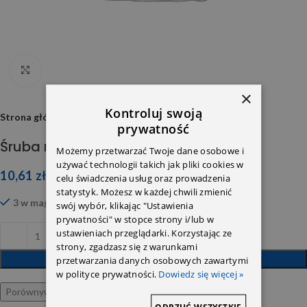
Click to enlarge
×
Kontroluj swoją
Strona główna
prywatność
Śruba rolki napinacza CDI 6119900212
Możemy przetwarzać Twoje dane osobowe i
używać technologii takich jak pliki cookies w
10,61
zł
celu świadczenia usług oraz prowadzenia
statystyk. Możesz w każdej chwili zmienić
3 w magazynie
swój wybór, klikając "Ustawienia
prywatności" w stopce strony i/lub w
ustawieniach przeglądarki. Korzystając ze
strony, zgadzasz się z warunkami
DODAJ DO KOSZYKA
przetwarzania danych osobowych zawartymi
w polityce prywatności.
Dowiedz się więcej »
Porównywarka
Ulubione
ODRZUĆ WSZYSTKIE