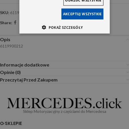
SKU:
6119900212
AKCEPTUJ WSZYSTKIE
Share:
POKAŻ SZCZEGÓŁY
Opis
6119900212
Informacje dodatkowe
Opinie (0)
Przeczytaj Przed Zakupem
Sklep Motoryzacyjny z częściami do Mercedesa
O SKLEPIE