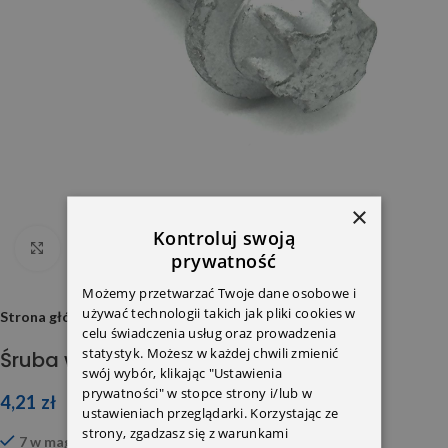
×
Kontroluj swoją
Click to enlarge
prywatność
Możemy przetwarzać Twoje dane osobowe i
używać technologii takich jak pliki cookies w
Strona główna
celu świadczenia usług oraz prowadzenia
statystyk. Możesz w każdej chwili zmienić
Śruba wału Sprinter 906 M12x1,5×30
swój wybór, klikając "Ustawienia
prywatności" w stopce strony i/lub w
4,21
zł
ustawieniach przeglądarki. Korzystając ze
strony, zgadzasz się z warunkami
7 w magazynie