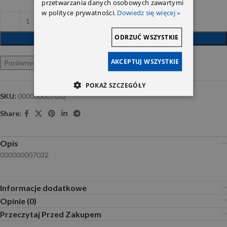
przetwarzania danych osobowych zawartymi
w polityce prywatności.
Dowiedz się więcej »
ODRZUĆ WSZYSTKIE
DODAJ DO KOSZYKA
AKCEPTUJ WSZYSTKIE
Porównywarka
Ulubione
POKAŻ SZCZEGÓŁY
SKU:
000000007032
Share:
Opis
000000007032
Informacje dodatkowe
Opinie (0)
Przeczytaj Przed Zakupem