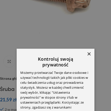
×
Kontroluj swoją
Click to enlarge
prywatność
Możemy przetwarzać Twoje dane osobowe i
używać technologii takich jak pliki cookies w
Strona główna
celu świadczenia usług oraz prowadzenia
statystyk. Możesz w każdej chwili zmienić
Śruba
swój wybór, klikając "Ustawienia
prywatności" w stopce strony i/lub w
21,59
zł
ustawieniach przeglądarki. Korzystając ze
strony, zgadzasz się z warunkami
2 w magazynie