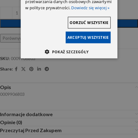
przetwarzania danych osobowych zawartymi
w polityce prywatności.
Dowiedz się więcej »
ODRZUĆ WSZYSTKIE
DODAJ DO KOSZYKA
AKCEPTUJ WSZYSTKIE
Porównywarka
Ulubione
POKAŻ SZCZEGÓŁY
SKU:
0009906803
Share:
Opis
0009906803
Informacje dodatkowe
Opinie (0)
Przeczytaj Przed Zakupem