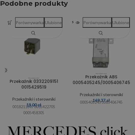
Podobne produkty
Porównywarka
Ulubione
Porównywarka
Ulubione
SOLD OUT
Przekaźnik ABS
Przekaźnik 0332209151
0005405245/0005406745
0015429519
Przekaźniki i sterowniki
Przekaźniki i sterowniki
169,37
zł
0005405245 0005406745
19,00
zł
0018211847 0035422705
0005458305