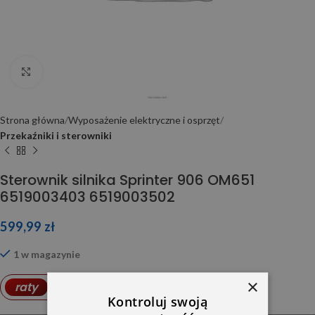
Click to enlarge
Strona główna
Wyposażenie elektryczne i osprzęt
Przekaźniki i sterowniki
Sterownik silnika Sprinter 906 OM651
6519003403 6519003502
599,99
zł
1 w magazynie
×
17,39
PLN
raty
od
Kontroluj swoją