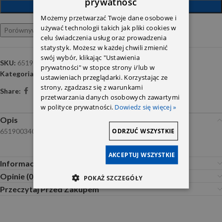
prywatność
DODAJ DO KOSZYKA
Możemy przetwarzać Twoje dane osobowe i
używać technologii takich jak pliki cookies w
Porównywarka
Ulubione
celu świadczenia usług oraz prowadzenia
statystyk. Możesz w każdej chwili zmienić
swój wybór, klikając "Ustawienia
SKU:
6519003403
prywatności" w stopce strony i/lub w
Kategoria:
Przekaźniki i sterowniki
ustawieniach przeglądarki. Korzystając ze
strony, zgadzasz się z warunkami
Share:
przetwarzania danych osobowych zawartymi
w polityce prywatności.
Dowiedz się więcej »
Opis
ODRZUĆ WSZYSTKIE
6519003403
AKCEPTUJ WSZYSTKIE
Informacje dodatkowe
Opinie (0)
POKAŻ SZCZEGÓŁY
Przeczytaj Przed Zakupem