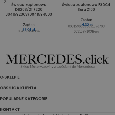
Świeca zapłonowa
Świeca zapłonowa F8DC4
DB203/211/220
Beru Z100
0041592303/0041594503
Zapłon
Zapłon
14,32
zł
0031596803 0031596703
55,01
zł
0041594503 26
0031597103 Beru
Sklep Motoryzacyjny z częściami do Mercedesa
O SKLEPIE
OBSŁUGA KLIENTA
POPULARNE KATEGORIE
KONTAKT