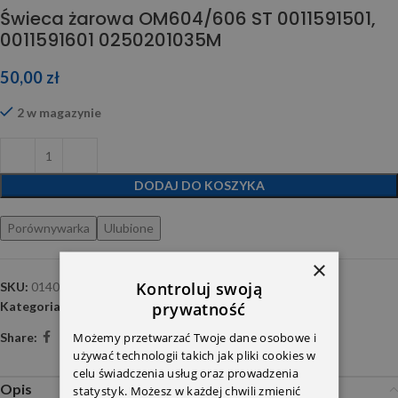
Świeca żarowa OM604/606 ST 0011591501,
0011591601 0250201035M
50,00
zł
2 w magazynie
DODAJ DO KOSZYKA
Porównywarka
Ulubione
×
Kontroluj swoją
SKU:
0140201035
prywatność
Kategoria:
Zapłon
Możemy przetwarzać Twoje dane osobowe i
Share:
używać technologii takich jak pliki cookies w
celu świadczenia usług oraz prowadzenia
Opis
statystyk. Możesz w każdej chwili zmienić