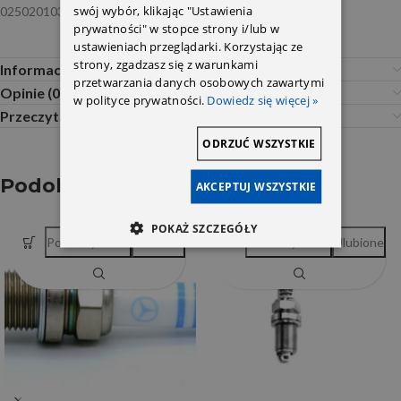
swój wybór, klikając "Ustawienia
0250201035M
prywatności" w stopce strony i/lub w
ustawieniach przeglądarki. Korzystając ze
strony, zgadzasz się z warunkami
Informacje dodatkowe
przetwarzania danych osobowych zawartymi
Opinie (0)
w polityce prywatności.
Dowiedz się więcej »
Przeczytaj Przed Zakupem
ODRZUĆ WSZYSTKIE
Podobne produkty
AKCEPTUJ WSZYSTKIE
POKAŻ SZCZEGÓŁY
Porównywarka
Ulubione
Porównywarka
Ulubione
SOLD OUT