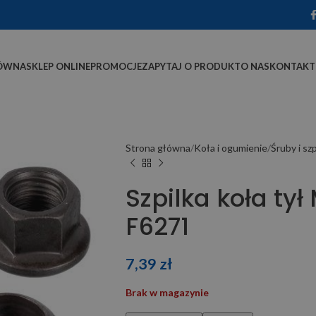
ÓWNA
SKLEP ONLINE
PROMOCJE
ZAPYTAJ O PRODUKT
O NAS
KONTAKT
Strona główna
Koła i ogumienie
Śruby i szp
Szpilka koła ty
F6271
7,39
zł
Brak w magazynie