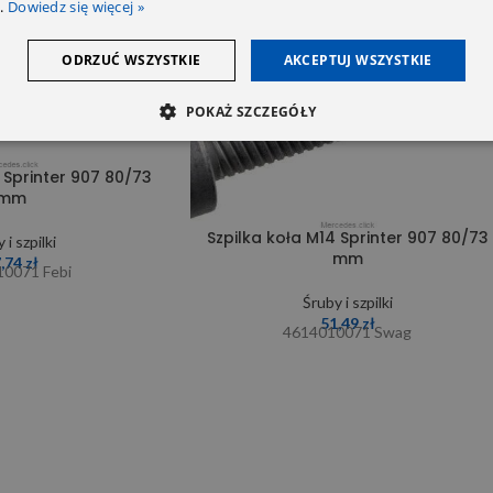
.
Dowiedz się więcej »
SOLD OUT
ODRZUĆ WSZYSTKIE
AKCEPTUJ WSZYSTKIE
POKAŻ SZCZEGÓŁY
 Sprinter 907 80/73
mm
Szpilka koła M14 Sprinter 907 80/73
 i szpilki
mm
7,74
zł
0071 Febi
Śruby i szpilki
51,49
zł
4614010071 Swag