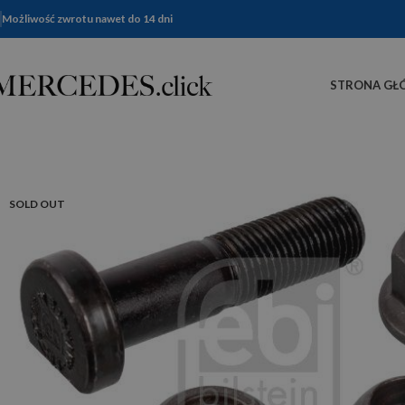
Możliwość zwrotu nawet do 14 dni
STRONA GŁ
SOLD OUT