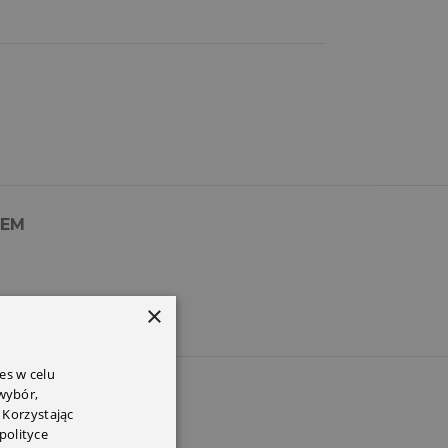
PEM
×
es w celu
 wybór,
 Korzystając
polityce