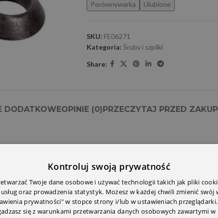
Porównywarka
Ulubione
SKU:
FE06271
Kategoria:
Śruby i szpilki
Share:
E DODATKOWE
OPINIE (0)
PRZECZYTAJ PRZED ZAKU
Kontroluj swoją prywatność
twarzać Twoje dane osobowe i używać technologii takich jak pliki cooki
 usług oraz prowadzenia statystyk. Możesz w każdej chwili zmienić swój
tawienia prywatności" w stopce strony i/lub w ustawieniach przeglądarki.
zgadzasz się z warunkami przetwarzania danych osobowych zawartymi w 