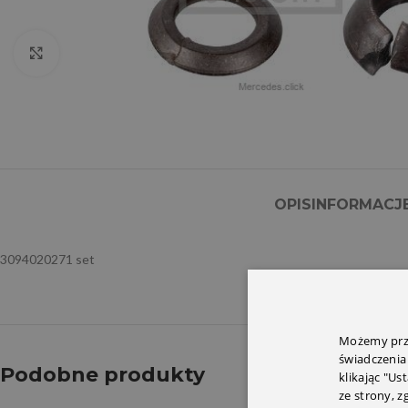
Click to enlarge
OPIS
INFORMACJ
3094020271 set
Możemy prze
świadczenia
Podobne produkty
klikając "Us
ze strony, 