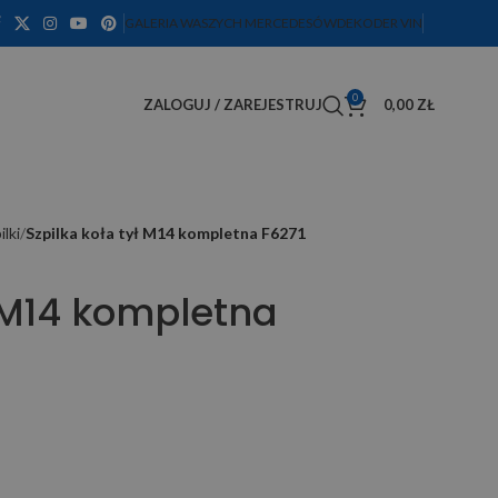
GALERIA WASZYCH MERCEDESÓW
DEKODER VIN
0
ZALOGUJ / ZAREJESTRUJ
0,00
ZŁ
ilki
Szpilka koła tył M14 kompletna F6271
ł M14 kompletna