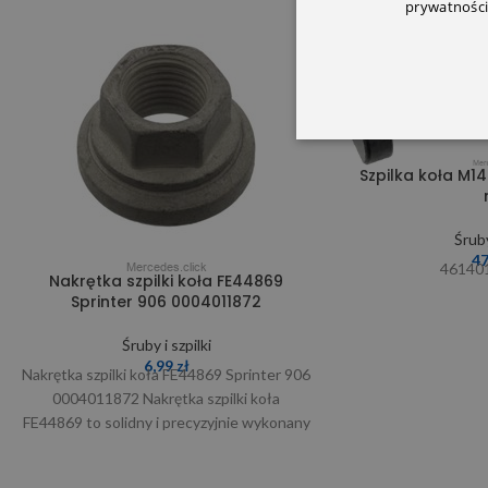
prywatności
Szpilka koła M14
Śruby
4
461401
Nakrętka szpilki koła FE44869
Sprinter 906 0004011872
Śruby i szpilki
6,99
zł
Nakrętka szpilki koła FE44869 Sprinter 906
0004011872 Nakrętka szpilki koła
FE44869 to solidny i precyzyjnie wykonany
zamiennik oryginalnej nakrętki Mercedes-
Benz