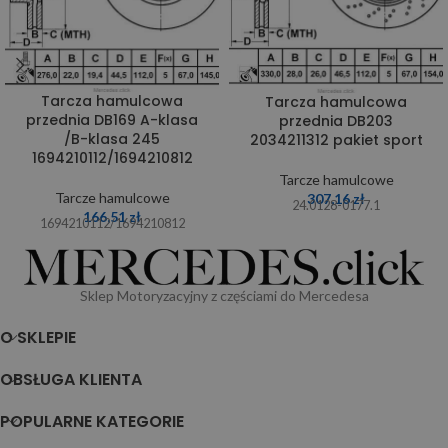
Tarcza hamulcowa
Tarcza hamulcowa
przednia DB169 A-klasa
przednia DB203
/B-klasa 245
2034211312 pakiet sport
1694210112/1694210812
Tarcze hamulcowe
Tarcze hamulcowe
307,16
zł
24.0128-0177.1
166,51
zł
1694210112/1694210812
Sklep Motoryzacyjny z częściami do Mercedesa
O SKLEPIE
OBSŁUGA KLIENTA
POPULARNE KATEGORIE