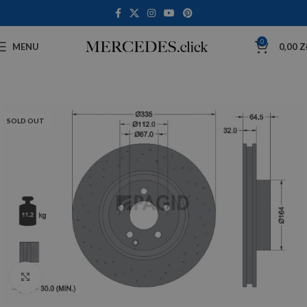
0
MENU
0,00
Z
SOLD OUT
Click to enlarge