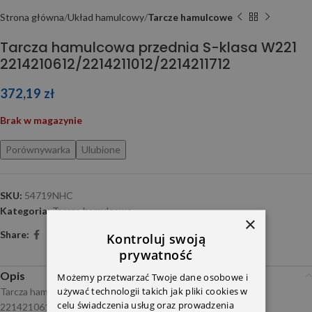
Strona główna
Układ hamulcowy
Tarcze hamulcowe
Tarcza hamulcowa przednia S-klasa W221
2214210612/2214211012/2214211712
372,19
zł
Brak w magazynie
Porównywarka
Ulubione
SKU:
54719NHC
Kategoria:
Tarcze hamulcowe
×
Share:
Kontroluj swoją
prywatność
Opis
Możemy przetwarzać Twoje dane osobowe i
używać technologii takich jak pliki cookies w
Tarcza hamulcowa przednia S-klasa W221
celu świadczenia usług oraz prowadzenia
2214210612/2214211012/2214211712