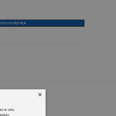
J DO KOSZYKA
PEM
×
es w celu
 wybór,