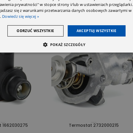
tawienia prywatności" w stopce strony i/lub w ustawieniach przeglądarki.
zgadzasz się z warunkami przetwarzania danych osobowych zawartymi w 
.
Dowiedz się więcej »
ODRZUĆ WSZYSTKIE
AKCEPTUJ WSZYSTKIE
POKAŻ SZCZEGÓŁY
SOLD OUT
t 1662030275
Termostat 2732000215