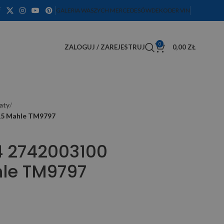
GALERIA WASZYCH MERCEDESÓW
DEKODER VIN
0
ZALOGUJ / ZAREJESTRUJ
0,00
ZŁ
aty
15 Mahle TM9797
4 2742003100
le TM9797