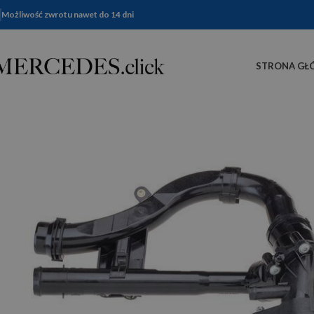
Możliwość zwrotu nawet do 14 dni
STRONA GŁ