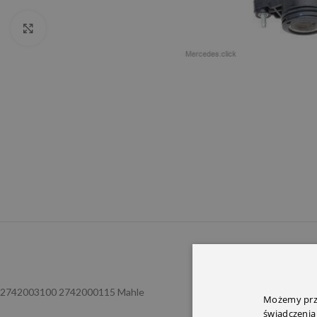
Click to enlarge
OPIS
INFORMACJ
2742003100 2742000115 Mahle
Możemy prze
świadczenia