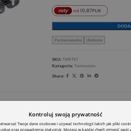
10,87
PLN
raty
od
DODA
Porównywarka
Ulubione
SKU:
TM9797
Kategoria:
Termostaty
Share:
E DODATKOWE
OPINIE (0)
PRZECZYTAJ PRZED ZAKU
Kontroluj swoją prywatność
twarzać Twoje dane osobowe i używać technologii takich jak pliki cooki
 usług oraz prowadzenia statystyk. Możesz w każdej chwili zmienić swój