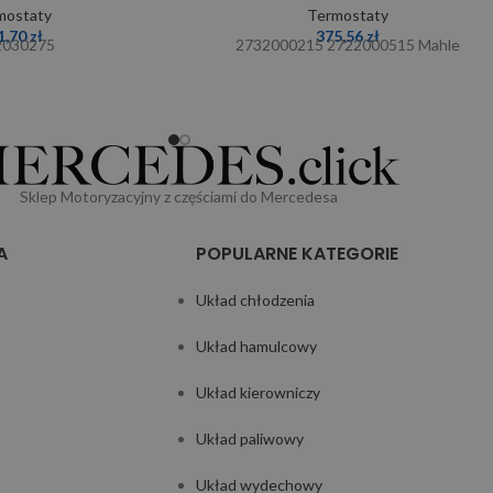
mostaty
Termostaty
1,70
zł
375,56
zł
2030275
2732000215 2722000515 Mahle
Sklep Motoryzacyjny z częściami do Mercedesa
A
POPULARNE KATEGORIE
Układ chłodzenia
Układ hamulcowy
Układ kierowniczy
Układ paliwowy
Układ wydechowy