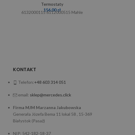
Termostaty
156,00
zł
6132000115 6112000515 Mahle
6
KONTAKT
Telefon:
+48 603 314 051
email:
sklep@mercedes.click
Firma MJM Marzanna Jakubowska
Generała Józefa Bema 11 lokal 58 , 15-369
Białystok (Pasaż)
NIP: 542-182-18-37