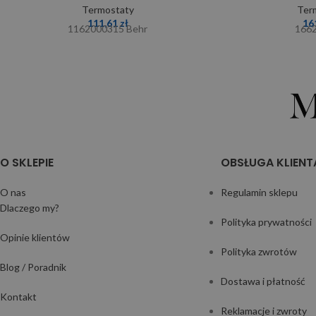
Termostaty
Ter
111,61
zł
16
1162000315 Behr
166
O SKLEPIE
OBSŁUGA KLIENT
O nas
Regulamin sklepu
Dlaczego my?
Polityka prywatności
Opinie klientów
Polityka zwrotów
Blog / Poradnik
Dostawa i płatność
Kontakt
Reklamacje i zwroty