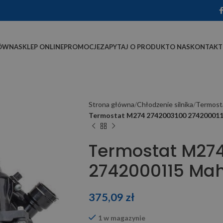
ÓWNA
SKLEP ONLINE
PROMOCJE
ZAPYTAJ O PRODUKT
O NAS
KONTAKT
Strona główna
Chłodzenie silnika
Termost
Termostat M274 2742003100 27420001
Termostat M27
2742000115 Mah
375,09
zł
1 w magazynie