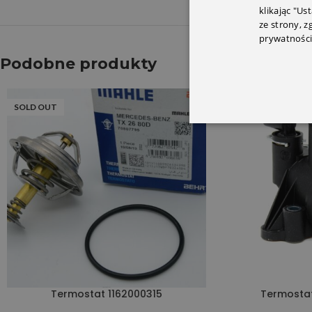
klikając "Us
ze strony, 
prywatności
Podobne produkty
SOLD OUT
SOLD OUT
Termostat 1162000315
Termosta