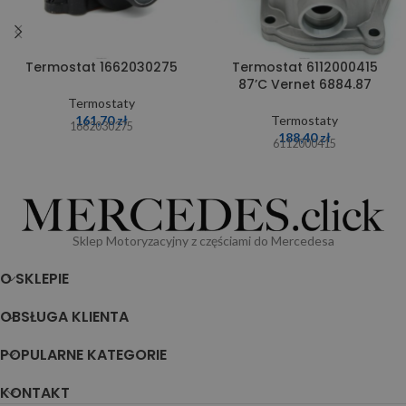
Termostat 1662030275
Termostat 6112000415
87’C Vernet 6884.87
Termostaty
161,70
zł
Termostaty
1662030275
188,40
zł
6112000415
Sklep Motoryzacyjny z częściami do Mercedesa
O SKLEPIE
OBSŁUGA KLIENTA
POPULARNE KATEGORIE
KONTAKT