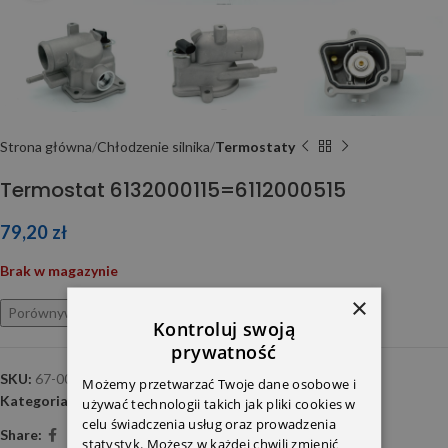
Strona główna
Chłodzenie silnika
Termostaty
Termostat 6132000115=6112000515
79,20
zł
Brak w magazynie
×
Porównywarka
Ulubione
Kontroluj swoją
prywatność
SKU:
67-0034 MG
Możemy przetwarzać Twoje dane osobowe i
Kategoria:
Termostaty
używać technologii takich jak pliki cookies w
celu świadczenia usług oraz prowadzenia
Share:
statystyk. Możesz w każdej chwili zmienić