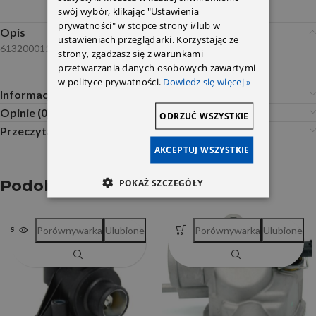
swój wybór, klikając "Ustawienia
prywatności" w stopce strony i/lub w
Opis
ustawieniach przeglądarki. Korzystając ze
6132000115 6112000515 MG
strony, zgadzasz się z warunkami
przetwarzania danych osobowych zawartymi
w polityce prywatności.
Dowiedz się więcej »
Informacje dodatkowe
Opinie (0)
ODRZUĆ WSZYSTKIE
Przeczytaj Przed Zakupem
AKCEPTUJ WSZYSTKIE
Podobne produkty
POKAŻ SZCZEGÓŁY
Porównywarka
Ulubione
Porównywarka
Ulubione
SOLD OUT