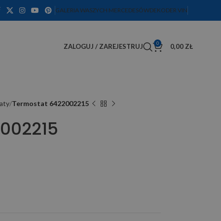
GALERIA WASZYCH MERCEDESÓW
DEKODER VIN
0
ZALOGUJ / ZAREJESTRUJ
0,00
ZŁ
aty
Termostat 6422002215
2002215