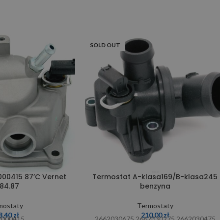
SOLD OUT
000415 87’C Vernet
Termostat A-klasa169/B-klasa245
84.87
benzyna
mostaty
Termostaty
8,40
zł
210,00
zł
2000415
2662030675 2662030275 2662030475