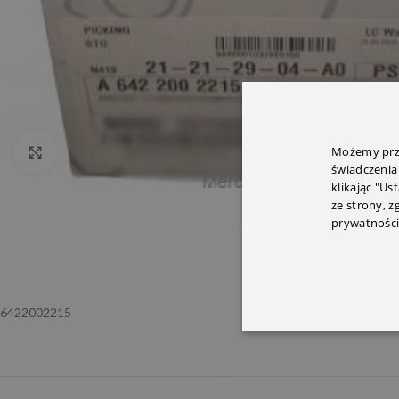
Możemy prze
Click to enlarge
świadczenia
klikając "Us
ze strony, 
prywatności
OPIS
INFORMACJ
6422002215