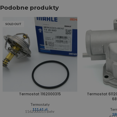
Podobne produkty
SOLD OUT
Termostat 1162000315
Termostat 6112
68
Termostaty
111,61
zł
Ter
1162000315 Behr
18
611