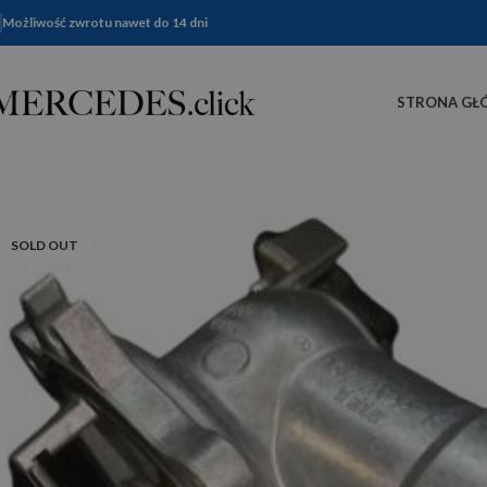
Możliwość zwrotu nawet do 14 dni
STRONA GŁ
SOLD OUT