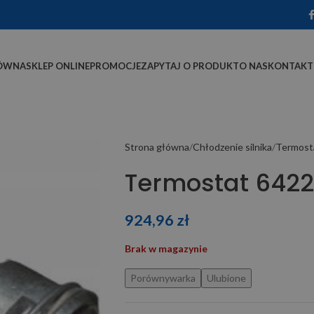
ÓWNA
SKLEP ONLINE
PROMOCJE
ZAPYTAJ O PRODUKT
O NAS
KONTAKT
Strona główna
Chłodzenie silnika
Termost
Termostat 642
924,96
zł
Brak w magazynie
Porównywarka
Ulubione