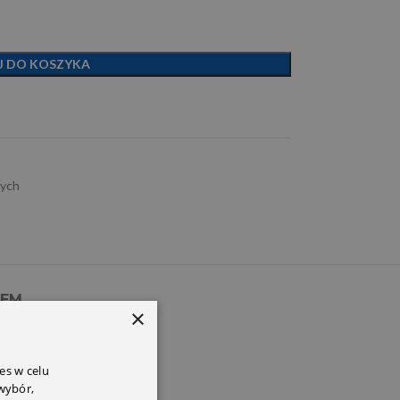
J DO KOSZYKA
wych
PEM
×
es w celu
 wybór,