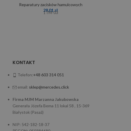
Reparatury zacisków hamulcowych
28,01
zł
Reparatury 
1TM-03
KONTAKT
Telefon:
+48 603 314 051
email:
sklep@mercedes.click
Firma MJM Marzanna Jakubowska
Generała Józefa Bema 11 lokal 58 , 15-369
Białystok (Pasaż)
NIP: 542-182-18-37
REGON: 050384680