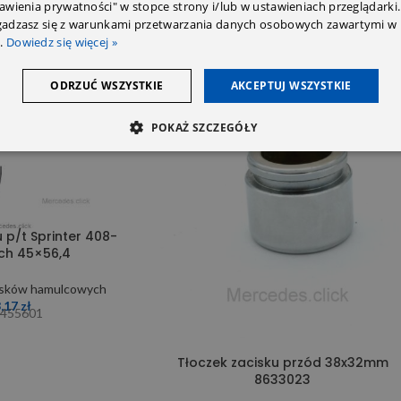
tawienia prywatności" w stopce strony i/lub w ustawieniach przeglądarki.
zgadzasz się z warunkami przetwarzania danych osobowych zawartymi w 
.
Dowiedz się więcej »
ODRZUĆ WSZYSTKIE
AKCEPTUJ WSZYSTKIE
POKAŻ SZCZEGÓŁY
 p/t Sprinter 408-
ch 45×56,4
isków hamulcowych
3,17
zł
P455601
Tłoczek zacisku przód 38x32mm
8633023