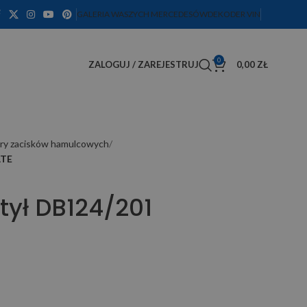
GALERIA WASZYCH MERCEDESÓW
DEKODER VIN
0
ZALOGUJ / ZAREJESTRUJ
0,00
ZŁ
ry zacisków hamulcowych
ATE
 tył DB124/201