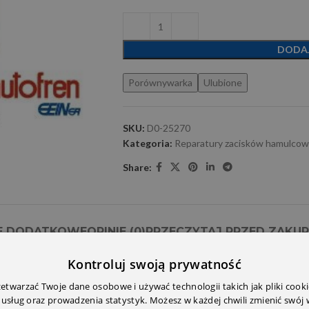
DODA
Porównywarka
Ulubione
SKU:
D0-25270
Kategoria:
Reparatury zacisków hamulco
Share:
E DODATKOWE
OPINIE (0)
PRZECZYTAJ PRZED ZAKU
Kontroluj swoją prywatność
twarzać Twoje dane osobowe i używać technologii takich jak pliki cooki
 usług oraz prowadzenia statystyk. Możesz w każdej chwili zmienić swój