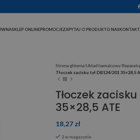
ÓWNA
SKLEP ONLINE
PROMOCJE
ZAPYTAJ O PRODUKT
O NAS
KONTAKT
Strona główna
Układ hamulcowy
Reparatu
Tłoczek zacisku tył DB124/201 35×28,5 
Tłoczek zacisku
35×28,5 ATE
18,27
zł
2 w magazynie