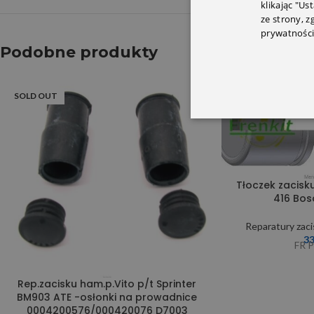
klikając "Us
ze strony, 
prywatności
Podobne produkty
SOLD OUT
Tłoczek zacisku
416 Bos
Reparatury zac
3
FR 
Rep.zacisku ham.p.Vito p/t Sprinter
BM903 ATE -osłonki na prowadnice
0004200576/000420076 D7003