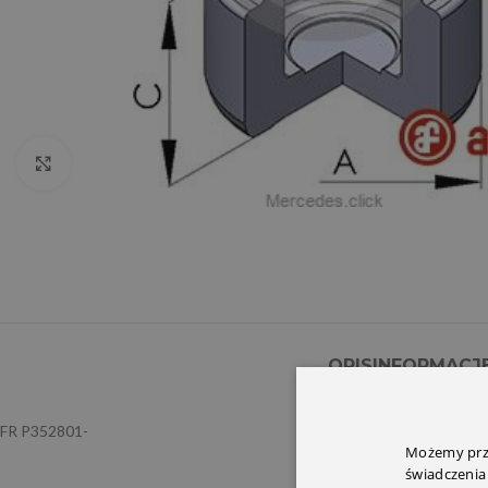
Click to enlarge
OPIS
INFORMACJ
FR P352801-
Możemy prze
świadczenia