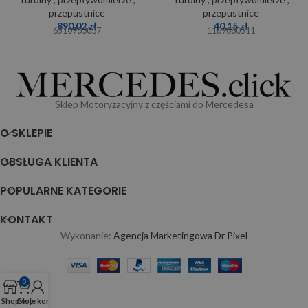
przepustnice
przepustnice
890,02
zł
40,15
zł
6510903037
1169880511
Sklep Motoryzacyjny z częściami do Mercedesa
O SKLEPIE
OBSŁUGA KLIENTA
POPULARNE KATEGORIE
KONTAKT
Wykonanie:
Agencja Marketingowa Dr Pixel
0
Shop
Cart
Moje konto