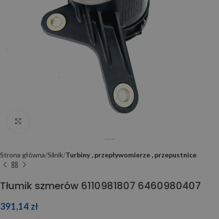
Click to enlarge
Strona główna
Silnik
Turbiny , przepływomierze , przepustnice
Tłumik szmerów 6110981807 6460980407
391,14
zł