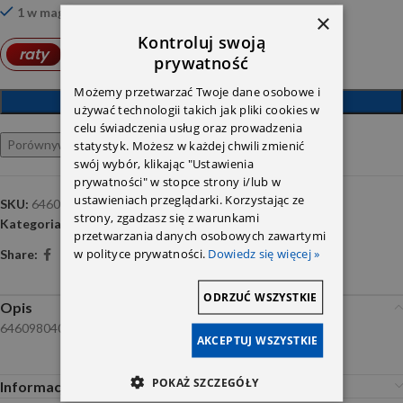
1 w magazynie
×
Kontroluj swoją
11,34
PLN
raty
od
prywatność
Możemy przetwarzać Twoje dane osobowe i
DODAJ DO KOSZYKA
używać technologii takich jak pliki cookies w
celu świadczenia usług oraz prowadzenia
Porównywarka
Ulubione
statystyk. Możesz w każdej chwili zmienić
swój wybór, klikając "Ustawienia
prywatności" w stopce strony i/lub w
ustawieniach przeglądarki. Korzystając ze
SKU:
6460980407
strony, zgadzasz się z warunkami
Kategoria:
Turbiny , przepływomierze , przepustnice
przetwarzania danych osobowych zawartymi
w polityce prywatności.
Dowiedz się więcej »
Share:
ODRZUĆ WSZYSTKIE
Opis
6460980407
AKCEPTUJ WSZYSTKIE
POKAŻ SZCZEGÓŁY
Informacje dodatkowe