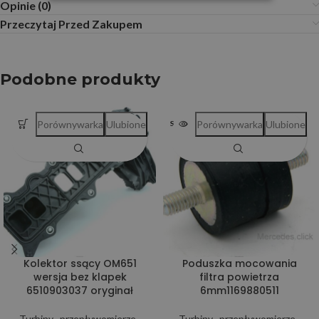
Opinie (0)
Przeczytaj Przed Zakupem
Podobne produkty
Porównywarka
Ulubione
Porównywarka
Ulubione
SOLD OUT
Kolektor ssący OM651
Poduszka mocowania
wersja bez klapek
filtra powietrza
6510903037 oryginał
6mm1169880511
Turbiny , przepływomierze ,
Turbiny , przepływomierze ,