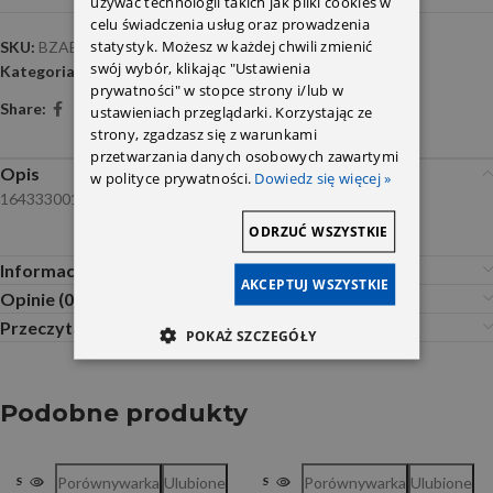
używać technologii takich jak pliki cookies w
celu świadczenia usług oraz prowadzenia
statystyk. Możesz w każdej chwili zmienić
SKU:
BZAB-022
swój wybór, klikając "Ustawienia
Kategoria:
Zawieszenie osi przedniej
prywatności" w stopce strony i/lub w
Share:
ustawieniach przeglądarki. Korzystając ze
strony, zgadzasz się z warunkami
przetwarzania danych osobowych zawartymi
Opis
w polityce prywatności.
Dowiedz się więcej »
1643330014 Febest
ODRZUĆ WSZYSTKIE
Informacje dodatkowe
AKCEPTUJ WSZYSTKIE
Opinie (0)
Przeczytaj Przed Zakupem
POKAŻ SZCZEGÓŁY
Podobne produkty
Porównywarka
Ulubione
Porównywarka
Ulubione
SOLD OUT
SOLD OUT