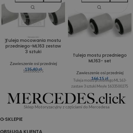
Tuleja mocowania mostu
przedniego-ML163 zestaw
3 sztuki
Tuleja mostu przedniego
ML163- set
Zawieszenie osi przedniej
135,40
zł
1633300275
Zawieszenie osi przedniej
166,15
zł
Tuleja mostu przedniego ML163-
zastaw 3 sztuki Meyle 1633500275
Sklep Motoryzacyjny z częściami do Mercedesa
O SKLEPIE
OBSŁUGA KLIENTA