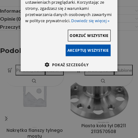
ustawieniach przeglądarki. Korzystając ze
strony, zgadzasz się z warunkami
Informacje dodatkowe
przetwarzania danych osobowych zawartymi
Opinie (0)
w polityce prywatności.
Dowiedz się więcej »
Przeczytaj Przed Zakupem
ODRZUĆ WSZYSTKIE
Podobne produkty
AKCEPTUJ WSZYSTKIE
POKAŻ SZCZEGÓŁY
Porównywarka
Ulubione
Porównywarka
Ulubione
Piasta koła tył DB211
Nakrętka flanszy tylnego
2113570508
mostu