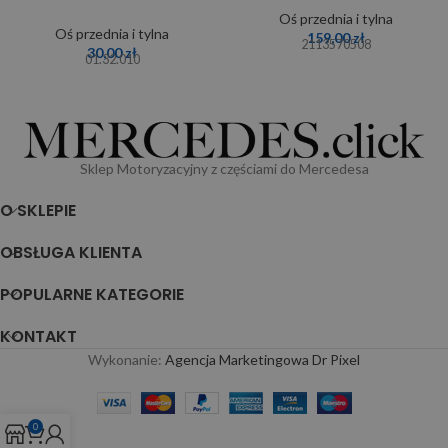
Oś przednia i tylna
Oś przednia i tylna
159,00
zł
2113570508
30,00
zł
01.32.010
Sklep Motoryzacyjny z częściami do Mercedesa
O SKLEPIE
OBSŁUGA KLIENTA
POPULARNE KATEGORIE
KONTAKT
Wykonanie:
Agencja Marketingowa Dr Pixel
0