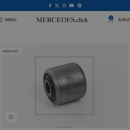
0
MENU
0,00
Z
SOLD OUT
Click to enlarge