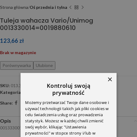
Strona główna
Oś przednia i tylna
Tuleja wahacza Vario/Unimog
0013330014=0019880610
123,66
zł
Brak w magazynie
Porównywarka
Ulubione
×
Kontroluj swoją
SKU:
013.344-00A
prywatność
Kategoria:
Oś przednia i tylna
Możemy przetwarzać Twoje dane osobowe i
Share:
używać technologii takich jak pliki cookies w
celu świadczenia usług oraz prowadzenia
statystyk. Możesz w każdej chwili zmienić
Opis
swój wybór, klikając "Ustawienia
0013330014 PE
prywatności" w stopce strony i/lub w