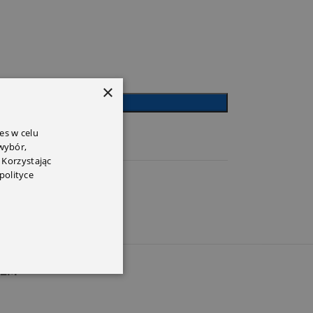
×
J DO KOSZYKA
es w celu
 wybór,
 Korzystając
polityce
PEM