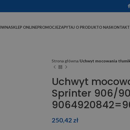
ÓWNA
SKLEP ONLINE
PROMOCJE
ZAPYTAJ O PRODUKT
O NAS
KONTAKT
Strona główna
Uchwyt mocowania tłumik
Uchwyt mocowa
Sprinter 906/9
9064920842=9
250,42
zł