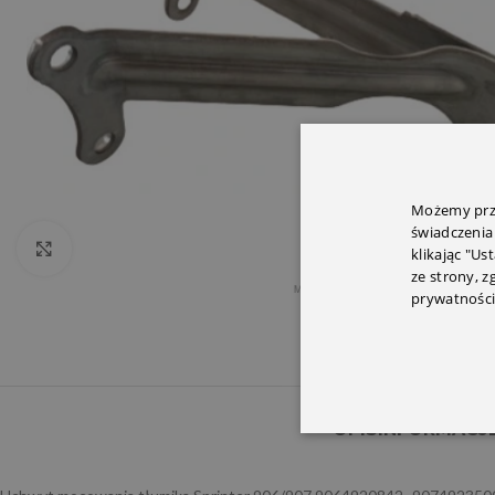
Możemy prze
świadczenia
Click to enlarge
klikając "Us
ze strony, 
prywatności
OPIS
INFORMACJ