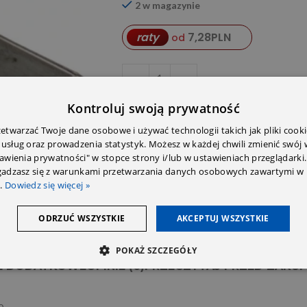
2 w magazynie
7,28
PLN
raty
od
DODA
Kontroluj swoją prywatność
twarzać Twoje dane osobowe i używać technologii takich jak pliki cooki
Porównywarka
Ulubione
 usług oraz prowadzenia statystyk. Możesz w każdej chwili zmienić swój
tawienia prywatności" w stopce strony i/lub w ustawieniach przeglądarki.
zgadzasz się z warunkami przetwarzania danych osobowych zawartymi w 
SKU:
9074923500
.
Dowiedz się więcej »
Share:
ODRZUĆ WSZYSTKIE
AKCEPTUJ WSZYSTKIE
POKAŻ SZCZEGÓŁY
E DODATKOWE
OPINIE (0)
PRZECZYTAJ PRZED ZAKU