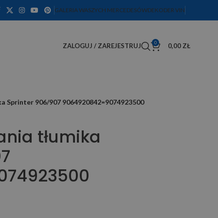
GALERIA WASZYCH MERCEDESÓW
DEKODER VIN
0
ZALOGUJ / ZAREJESTRUJ
0,00
ZŁ
a Sprinter 906/907 9064920842=9074923500
nia tłumika
07
074923500