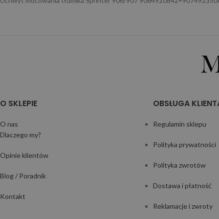
Uchwyt mocowania tłumika Sprinter 906/907 9064920842=907492350
O SKLEPIE
OBSŁUGA KLIENT
O nas
Regulamin sklepu
Dlaczego my?
Polityka prywatności
Opinie klientów
Polityka zwrotów
Blog / Poradnik
Dostawa i płatność
Kontakt
Reklamacje i zwroty