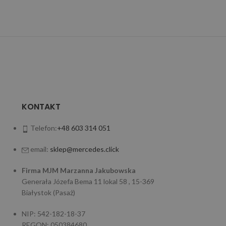
KONTAKT
Telefon:
+48 603 314 051
email:
sklep@mercedes.click
Firma MJM Marzanna Jakubowska
Generała Józefa Bema 11 lokal 58 , 15-369
Białystok (Pasaż)
NIP: 542-182-18-37
REGON: 050384680