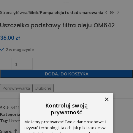
Strona główna
Silnik
Pompa oleju i układ smarowania
Uszczelka podstawy filtra oleju OM642
36,00
zł
2 w magazynie
DODAJ DO KOSZYKA
Porównywarka
Ulubione
×
Kontroluj swoją
SKU:
6421840080
prywatność
Kategoria:
Pompa oleju i układ smarowania
Tag:
Uszczelnienia-OM642
Możemy przetwarzać Twoje dane osobowe i
używać technologii takich jak pliki cookies w
Share: