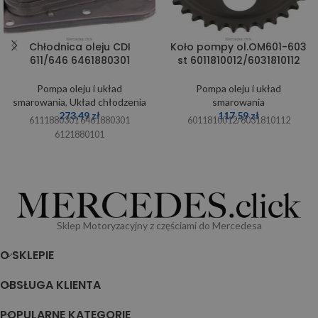
Chłodnica oleju CDI
Koło pompy ol.OM601-603
611/646 6461880301
st 6011810012/6031810112
Pompa oleju i układ
Pompa oleju i układ
smarowania
,
Układ chłodzenia
smarowania
273,49
zł
117,59
zł
6111880301 6461880301
6011810012/6031810112
6121880101
Sklep Motoryzacyjny z częściami do Mercedesa
O SKLEPIE
OBSŁUGA KLIENTA
POPULARNE KATEGORIE