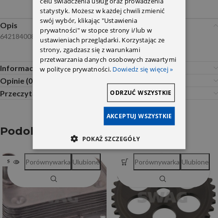
celu świadczenia usług oraz prowadzenia
statystyk. Możesz w każdej chwili zmienić
swój wybór, klikając "Ustawienia
Opis
prywatności" w stopce strony i/lub w
6421840080
ustawieniach przeglądarki. Korzystając ze
strony, zgadzasz się z warunkami
przetwarzania danych osobowych zawartymi
Informacje dodatkowe
w polityce prywatności.
Dowiedz się więcej »
Opinie (0)
ODRZUĆ WSZYSTKIE
Przeczytaj Przed Zakupem
AKCEPTUJ WSZYSTKIE
Podobne produkty
POKAŻ SZCZEGÓŁY
Porównywarka
Ulubione
Porównywarka
Ulubione
SOLD OUT