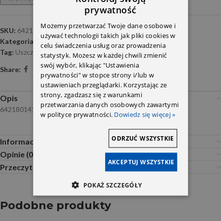
prywatność
Możemy przetwarzać Twoje dane osobowe i
SKU:
6421801410 USZCZELKA
używać technologii takich jak pliki cookies w
Kategoria:
Pompa oleju i układ smarowania
celu świadczenia usług oraz prowadzenia
Tag:
Uszczelnienia-OM642
statystyk. Możesz w każdej chwili zmienić
swój wybór, klikając "Ustawienia
Share:
prywatności" w stopce strony i/lub w
ustawieniach przeglądarki. Korzystając ze
strony, zgadzasz się z warunkami
Opis
przetwarzania danych osobowych zawartymi
64218014100218142
w polityce prywatności.
Dowiedz się więcej »
ODRZUĆ WSZYSTKIE
Informacje dodatkowe
Opinie (0)
AKCEPTUJ WSZYSTKIE
Przeczytaj Przed Zakupem
POKAŻ SZCZEGÓŁY
Podobne produkty