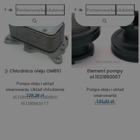
Porównywarka
Ulubione
Porównywarka
Ulubione
SOLD OUT
SOLD OUT
Chłodnica oleju OM651
Element pompy
ol.1021860007
Pompa oleju i układ
smarowania
,
Układ chłodzenia
Pompa oleju i układ
229,28
zł
smarowania
6511801310 6511800810
135,41
zł
1101800355
6511800610 TT