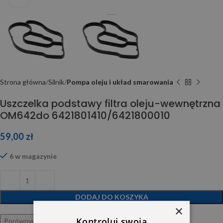
Strona główna
Silnik
Pompa oleju i układ smarowania
Uszczelka podstawy filtra oleju-wewnętrzna
OM642do 6421801410/6421800010
59,00
zł
6 w magazynie
DODAJ DO KOSZYKA
×
Kontroluj swoją
Porównywarka
Ulubione