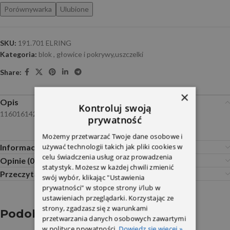
Porównywarka
Ulubione
SKU:
191.701 ELRING
Kategoria:
blok , głowice i pokrywy,uszczelki
Share:
×
Opis
Kontroluj swoją
1160161421 Elring
prywatność
Możemy przetwarzać Twoje dane osobowe i
używać technologii takich jak pliki cookies w
Informacje dodatkowe
celu świadczenia usług oraz prowadzenia
Opinie (0)
statystyk. Możesz w każdej chwili zmienić
Przeczytaj Przed Zakupem
swój wybór, klikając "Ustawienia
prywatności" w stopce strony i/lub w
ustawieniach przeglądarki. Korzystając ze
strony, zgadzasz się z warunkami
Podobne produkty
przetwarzania danych osobowych zawartymi
w polityce prywatności.
Dowiedz się więcej »