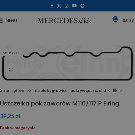
0
MENU
0,00
Z
SOLD OUT
Click to enlarge
Strona główna
Silnik
blok , głowice i pokrywy,uszczelki
Uszczelka pok.zaworów M116/117 P Elring
39,25
zł
Brak w magazynie