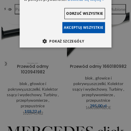
Porównywarka
Ulubione
Porównywarka
Ulubione
SOLD OUT
SOLD OUT
ODRZUĆ WSZYSTKIE
AKCEPTUJ WSZYSTKIE
POKAŻ SZCZEGÓŁY
Przewód odmy
Przewód odmy 1660180982
1020941982
blok , głowice i
blok , głowice i
pokrywy,uszczelki
,
Kolektor
pokrywy,uszczelki
,
Kolektor
ssący i wydechowy
,
Turbiny ,
ssący i wydechowy
,
Turbiny ,
przepływomierze ,
przepływomierze ,
przepustnice
przepustnice
295,00
zł
1660180982OE
103,32
zł
1020941982