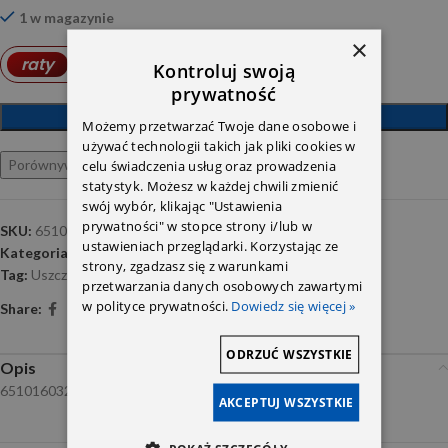
1 w magazynie
×
4,90
PLN
raty
od
Kontroluj swoją
prywatność
DODAJ DO KOSZYKA
Możemy przetwarzać Twoje dane osobowe i
używać technologii takich jak pliki cookies w
Porównywarka
Ulubione
celu świadczenia usług oraz prowadzenia
statystyk. Możesz w każdej chwili zmienić
swój wybór, klikając "Ustawienia
prywatności" w stopce strony i/lub w
SKU:
6510160321
ustawieniach przeglądarki. Korzystając ze
Kategoria:
blok , głowice i pokrywy,uszczelki
strony, zgadzasz się z warunkami
Tag:
Uszczelnienia-OM651
przetwarzania danych osobowych zawartymi
w polityce prywatności.
Dowiedz się więcej »
Share:
ODRZUĆ WSZYSTKIE
Opis
6510160321
AKCEPTUJ WSZYSTKIE