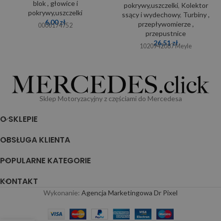
blok , głowice i
pokrywy,uszczelki
,
Kolektor
pokrywy,uszczelki
ssący i wydechowy
,
Turbiny ,
6,00
zł
przepływomierze ,
0000174752
przepustnice
26,51
zł
1020942087 Meyle
Sklep Motoryzacyjny z częściami do Mercedesa
O SKLEPIE
OBSŁUGA KLIENTA
POPULARNE KATEGORIE
KONTAKT
Wykonanie:
Agencja Marketingowa Dr Pixel