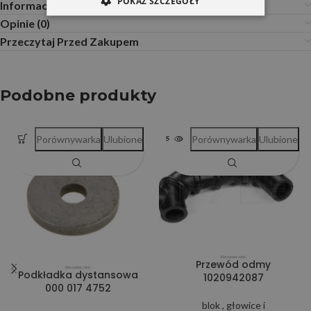
POKAŻ SZCZEGÓŁY
Informacje dodatkowe
Opinie (0)
Przeczytaj Przed Zakupem
Podobne produkty
Porównywarka
Ulubione
Porównywarka
Ulubione
SOLD OUT
Przewód odmy
Podkładka dystansowa
1020942087
000 017 4752
blok , głowice i