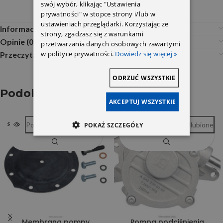
swój wybór, klikając "Ustawienia
prywatności" w stopce strony i/lub w
ustawieniach przeglądarki. Korzystając ze
Informacje dodatkowe
strony, zgadzasz się z warunkami
Opinie (0)
przetwarzania danych osobowych zawartymi
w polityce prywatności.
Dowiedz się więcej »
Przeczytaj Przed Zakupem
ODRZUĆ WSZYSTKIE
Podobne produkty
AKCEPTUJ WSZYSTKIE
Porównywarka
Ulubione
Porównywarka
Ulubione
POKAŻ SZCZEGÓŁY
SOLD OUT
SOLD OUT
Membrana pompy
Pompa podciśnienia