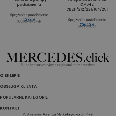
podciśnienia
OM642
DB211/212/221/164/251
Sprężanie i podciśnienie
40,66
zł
Sprężanie i podciśnienie
0005864143 Febi
706,40
zł
6422300165
Sklep Motoryzacyjny z częściami do Mercedesa
O SKLEPIE
OBSŁUGA KLIENTA
POPULARNE KATEGORIE
KONTAKT
Wykonanie:
Agencja Marketingowa Dr Pixel