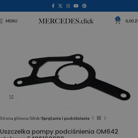
0
MENU
0,00
Z
Click to enlarge
Strona główna
Silnik
Sprężanie i podciśnienie
Uszczelka pompy podciśnienia OM642