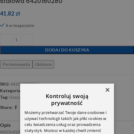
stalowa 6420160280
41,82
zł
6 w magazynie
DODAJ DO KOSZYKA
Porównywarka
Ulubione
SKU:
642016028064
×
Kategoria:
Sprężanie i podciśnienie
Kontroluj swoją
Tag:
Uszczelnienia-OM642
prywatność
Share:
Możemy przetwarzać Twoje dane osobowe i
używać technologii takich jak pliki cookies w
celu świadczenia usług oraz prowadzenia
Opis
statystyk. Możesz w każdej chwili zmienić
6420160280