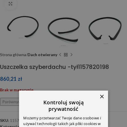
Click to enlarge
Strona główna
Dach otwierany
Uszczelka szyberdachu -tył1157820198
860,21
zł
Brak w magazynie
×
Kontroluj swoją
Porównywarka
Ulubione
prywatność
Możemy przetwarzać Twoje dane osobowe i
SKU:
1157820198
używać technologii takich jak pliki cookies w
Kategoria:
Dach otwierany