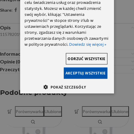
celu świadczenia usług oraz prowadzenia
statystyk. Możesz w każdej chwili zmienić
Share:
swój wybór, klikając "Ustawienia
prywatności" w stopce strony i/lub w
ustawieniach przeglądarki. Korzystając ze
Opis
strony, zgadzasz się z warunkami
1157820198
przetwarzania danych osobowych zawartymi
w polityce prywatności.
Dowiedz się więcej »
Informacje dodatkowe
ODRZUĆ WSZYSTKIE
Opinie (0)
Przeczytaj Przed Zakupem
AKCEPTUJ WSZYSTKIE
POKAŻ SZCZEGÓŁY
Podobne produkty
Porównywarka
Ulubione
Porównywarka
Ulubione