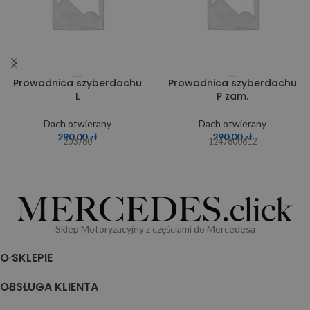
Prowadnica szyberdachu
Prowadnica szyberdachu
L
P zam.
Dach otwierany
Dach otwierany
290,00
zł
290,00
zł
203780
1247800612
Sklep Motoryzacyjny z częściami do Mercedesa
O SKLEPIE
OBSŁUGA KLIENTA