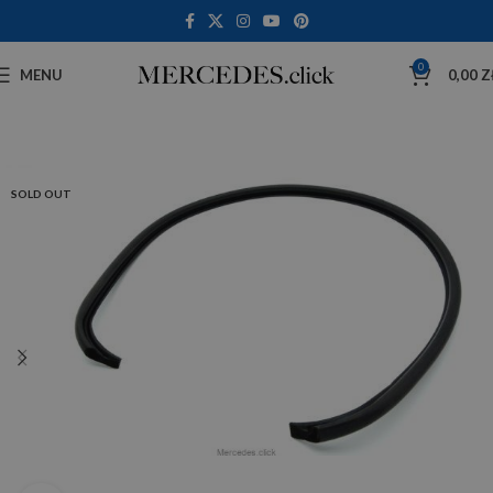
0
MENU
0,00
Z
SOLD OUT