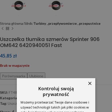
Strona główna
Silnik
Turbiny , przepływomierze , przepustnice
Uszczelka tłumika szmerów Sprinter 906
OM642 6420940051 Fast
45,85
zł
Brak w magazynie
Porównywarka
Ulubione
×
Kontroluj swoją
SKU:
FT48953
prywatność
Kategoria:
Turbiny , przepływomierze , przepustnice
Możemy przetwarzać Twoje dane osobowe i
Tag:
Uszczelnienia-OM642
używać technologii takich jak pliki cookies w
Share: