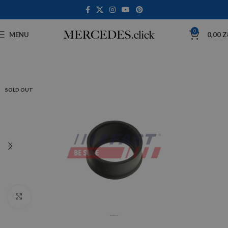
0
MENU
0,00
Z
SOLD OUT
Click to enlarge