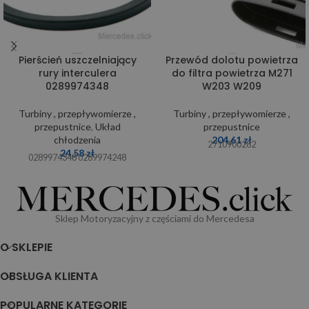
Pierścień uszczelniający
Przewód dolotu powietrza
rury interculera
do filtra powietrza M271
0289974348
W203 W209
Turbiny , przepływomierze ,
Turbiny , przepływomierze ,
przepustnice
,
Układ
przepustnice
chłodzenia
204,61
zł
2710900282
24,58
zł
0289974348 0289974248
Sklep Motoryzacyjny z częściami do Mercedesa
O SKLEPIE
OBSŁUGA KLIENTA
POPULARNE KATEGORIE