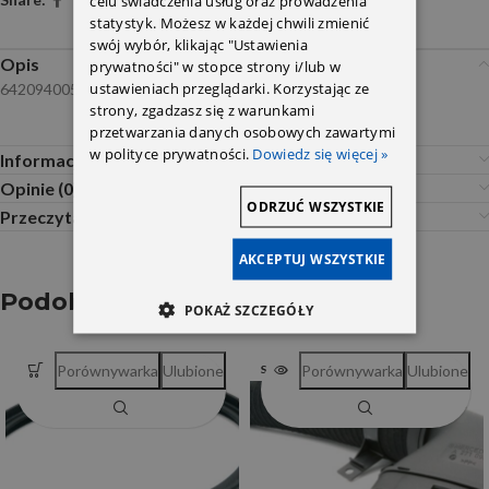
celu świadczenia usług oraz prowadzenia
statystyk. Możesz w każdej chwili zmienić
swój wybór, klikając "Ustawienia
Opis
prywatności" w stopce strony i/lub w
ustawieniach przeglądarki. Korzystając ze
6420940051 DR Motor
strony, zgadzasz się z warunkami
przetwarzania danych osobowych zawartymi
w polityce prywatności.
Dowiedz się więcej »
Informacje dodatkowe
Opinie (0)
ODRZUĆ WSZYSTKIE
Przeczytaj Przed Zakupem
AKCEPTUJ WSZYSTKIE
Podobne produkty
POKAŻ SZCZEGÓŁY
Porównywarka
Ulubione
Porównywarka
Ulubione
SOLD OUT