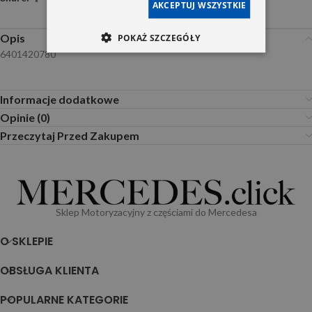
AKCEPTUJ WSZYSTKIE
Opis
POKAŻ SZCZEGÓŁY
6401420780
Informacje dodatkowe
Opinie (0)
Przeczytaj Przed Zakupem
Sklep Motoryzacyjny z częściami do Mercedesa
O SKLEPIE
OBSŁUGA KLIENTA
POPULARNE KATEGORIE