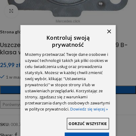
Click to enlarge
×
Strona główna
Kontroluj swoją
Uszczelka turbiny OM640 A-klasa w169 B-
prywatność
klasa w245 OM640 6401420780 Elring
Możemy przetwarzać Twoje dane osobowe i
używać technologii takich jak pliki cookies w
25,99
zł
celu świadczenia usług oraz prowadzenia
statystyk. Możesz w każdej chwili zmienić
1 w magazynie
swój wybór, klikając "Ustawienia
prywatności" w stopce strony i/lub w
DODAJ DO KOSZYKA
ustawieniach przeglądarki. Korzystając ze
strony, zgadzasz się z warunkami
przetwarzania danych osobowych zawartymi
Porównywarka
Ulubione
w polityce prywatności.
Dowiedz się więcej »
ODRZUĆ WSZYSTKIE
SKU:
008.781
Share: