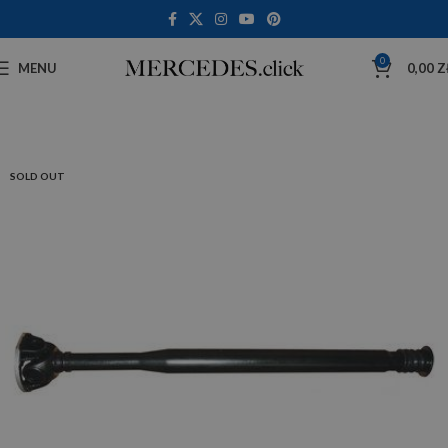
0
MENU
0,00
Z
SOLD OUT