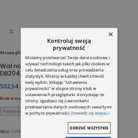
×
Click to enlarge
Kontroluj swoją
prywatność
Strona główna
Możemy przetwarzać Twoje dane osobowe i
używać technologii takich jak pliki cookies w
Wał napędowy przedni napęd
celu świadczenia usług oraz prowadzenia
DB204/212/217/218/221
statystyk. Możesz w każdej chwili zmienić
swój wybór, klikając "Ustawienia
502,54
zł
prywatności" w stopce strony i/lub w
ustawieniach przeglądarki. Korzystając ze
Brak w magazynie
strony, zgadzasz się z warunkami
przetwarzania danych osobowych zawartymi
Porównywarka
Ulubione
w polityce prywatności.
Dowiedz się więcej »
ODRZUĆ WSZYSTKIE
SKU:
DSME221-F02