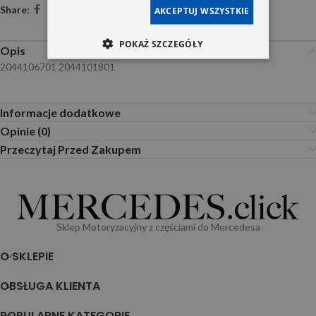
Share:
AKCEPTUJ WSZYSTKIE
POKAŻ SZCZEGÓŁY
Opis
2044106701 2044101801
Informacje dodatkowe
Opinie (0)
Przeczytaj Przed Zakupem
Sklep Motoryzacyjny z częściami do Mercedesa
O SKLEPIE
OBSŁUGA KLIENTA
POPULARNE KATEGORIE