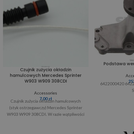
Podstawa we
Czujnik zużycia okładzin
hamulcowych Mercedes Sprinter
Acce
W903 W909 308CDI
25
6422000420 642
Accessories
7,00
zł
Czujnik zużycia okładzin hamulcowych
(styk ostrzegawczy) Mercedes Sprinter
W903 W909 308CDI. W razie wątpliwości
prosimy o kontakt i podanie nr.