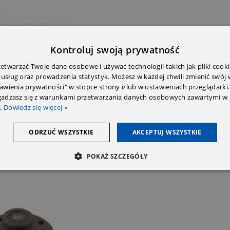
Kontroluj swoją prywatność
twarzać Twoje dane osobowe i używać technologii takich jak pliki cooki
 usług oraz prowadzenia statystyk. Możesz w każdej chwili zmienić swój
E DODATKOWE
OPINIE (0)
PRZECZYTAJ PRZED ZAKU
tawienia prywatności" w stopce strony i/lub w ustawieniach przeglądarki.
zgadzasz się z warunkami przetwarzania danych osobowych zawartymi w 
.
Dowiedz się więcej »
ODRZUĆ WSZYSTKIE
AKCEPTUJ WSZYSTKIE
POKAŻ SZCZEGÓŁY