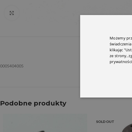
Click to enlarge
Możemy prze
świadczenia
OPIS
INFORMACJ
klikając "Us
ze strony, 
prywatności
0005404005
Podobne produkty
SOLD OUT