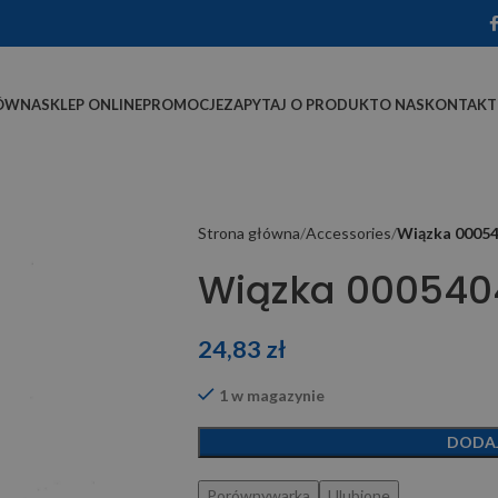
ÓWNA
SKLEP ONLINE
PROMOCJE
ZAPYTAJ O PRODUKT
O NAS
KONTAKT
Strona główna
Accessories
Wiązka 00054
Wiązka 000540
24,83
zł
1 w magazynie
DODA
Porównywarka
Ulubione