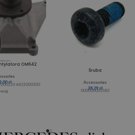
ntylatora OM642
Śruba
ssories
2,00
zł
Accessories
2000220 6422000300
28,29
zł
000000003582
Swag