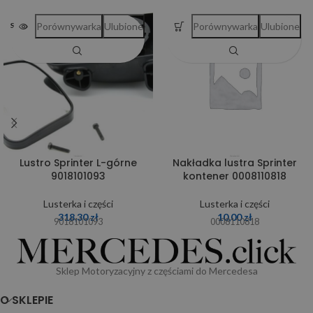
Porównywarka
Ulubione
Porównywarka
Ulubione
SOLD OUT
Lustro Sprinter L-górne
Nakładka lustra Sprinter
9018101093
kontener 0008110818
Lusterka i części
Lusterka i części
318,30
zł
10,00
zł
9018101093
0008110818
Sklep Motoryzacyjny z częściami do Mercedesa
O SKLEPIE