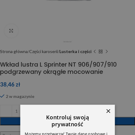
Click to enlarge
Strona główna
Części karoserii
Lusterka i części
Wkład lustra L Sprinter NT 906/907/910
podgrzewany okrągłe mocowanie
38,46
zł
2 w magazynie
×
Kontroluj swoją
DODAJ DO KOSZYKA
prywatność
Możemy przetwarzać Twoje dane osobowe i