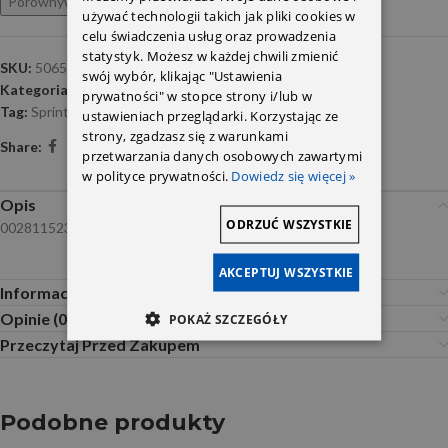
Porównywarka
Ulubione
używać technologii takich jak pliki cookies w
celu świadczenia usług oraz prowadzenia
statystyk. Możesz w każdej chwili zmienić
SKU:
5065549E
swój wybór, klikając "Ustawienia
Kategoria:
Lusterka i części
prywatności" w stopce strony i/lub w
Tag:
Sprinter-W907
ustawieniach przeglądarki. Korzystając ze
strony, zgadzasz się z warunkami
Share:
przetwarzania danych osobowych zawartymi
w polityce prywatności.
Dowiedz się więcej »
Opis
ODRZUĆ WSZYSTKIE
0028115233-
AKCEPTUJ WSZYSTKIE
Informacje dodatkowe
Opinie (0)
POKAŻ SZCZEGÓŁY
Przeczytaj Przed Zakupem
Podobne produkty