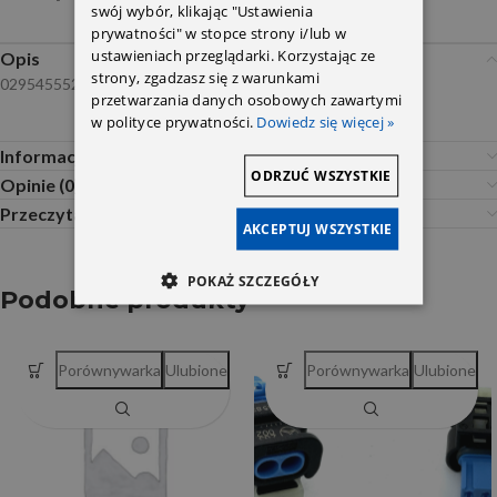
swój wybór, klikając "Ustawienia
prywatności" w stopce strony i/lub w
ustawieniach przeglądarki. Korzystając ze
Opis
strony, zgadzasz się z warunkami
0295455528
przetwarzania danych osobowych zawartymi
w polityce prywatności.
Dowiedz się więcej »
Informacje dodatkowe
ODRZUĆ WSZYSTKIE
Opinie (0)
Przeczytaj Przed Zakupem
AKCEPTUJ WSZYSTKIE
POKAŻ SZCZEGÓŁY
Podobne produkty
Porównywarka
Ulubione
Porównywarka
Ulubione