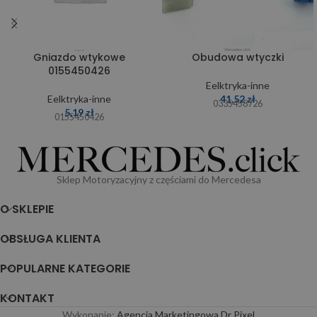
Gniazdo wtykowe
Obudowa wtyczki
0155450426
Eelktryka-inne
Eelktryka-inne
41,52
zł
0335458726
5,19
zł
0155450426
Sklep Motoryzacyjny z częściami do Mercedesa
O SKLEPIE
OBSŁUGA KLIENTA
POPULARNE KATEGORIE
KONTAKT
Wykonanie:
Agencja Marketingowa Dr Pixel