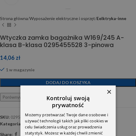
Strona główna
Wyposażenie elektryczne i osprzęt
Eelktryka-inne
Wtyczka zamka bagażnika W169/245 A-
klasa B-klasa 0295455528 3-pinowa
14,06
zł
1 w magazynie
DODAJ DO KOSZYKA
×
Kontroluj swoją
Porównywarka
Ulubione
prywatność
Możemy przetwarzać Twoje dane osobowe i
SKU:
0295455528
używać technologii takich jak pliki cookies w
Kategoria:
Eelktryka-inne
celu świadczenia usług oraz prowadzenia
statystyk. Możesz w każdej chwili zmienić
Share: