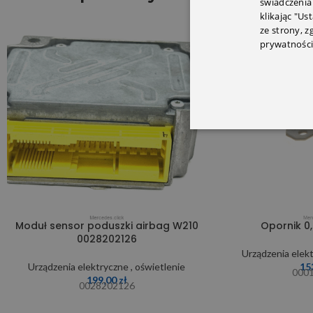
świadczenia
klikając "Us
ze strony, 
SOLD OUT
prywatności
Moduł sensor poduszki airbag W210
Opornik 0
0028202126
Urządzenia elekt
Urządzenia elektryczne , oświetlenie
15
000
199,00
zł
0028202126