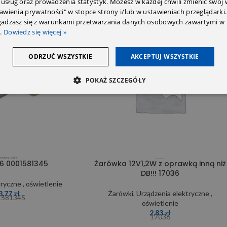
 usług oraz prowadzenia statystyk. Możesz w każdej chwili zmienić swój
tawienia prywatności" w stopce strony i/lub w ustawieniach przeglądarki.
zgadzasz się z warunkami przetwarzania danych osobowych zawartymi w 
.
Dowiedz się więcej »
ODRZUĆ WSZYSTKIE
AKCEPTUJ WSZYSTKIE
POKAŻ SZCZEGÓŁY
,6 0001581345
Żarówka 12V1,2W z oprawką inną niż
DB!!! 17036
ryczne , oświetlenie
3,77
zł
Żarówki
,
Urządzenia elektryczne ,
1581345
oświetlenie
2,83
zł
17036