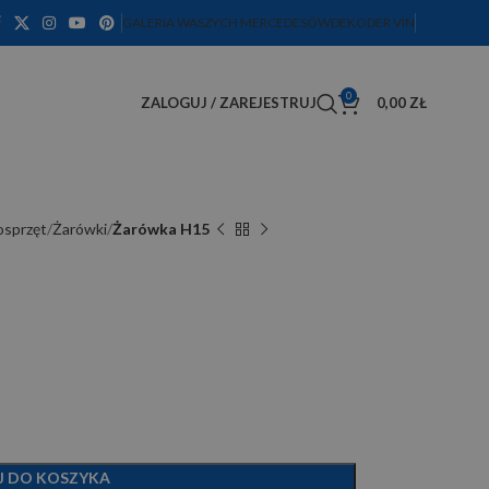
GALERIA WASZYCH MERCEDESÓW
DEKODER VIN
0
ZALOGUJ / ZAREJESTRUJ
0,00
ZŁ
osprzęt
Żarówki
Żarówka H15
J DO KOSZYKA