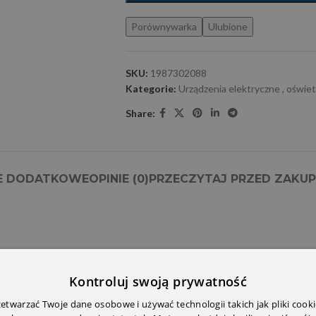
Porównywarka
Ulubione
SKU:
1987302088
Kategorie:
Urządzenia elektryczne , oświet
Share:
E DODATKOWE
OPINIE (0)
PRZECZYTAJ PRZED ZAKU
Kontroluj swoją prywatność
twarzać Twoje dane osobowe i używać technologii takich jak pliki cooki