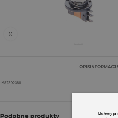
Click to enlarge
OPIS
INFORMACJ
1987302088
Możemy prze
Podobne produkty