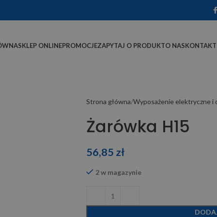
ÓWNA
SKLEP ONLINE
PROMOCJE
ZAPYTAJ O PRODUKT
O NAS
KONTAKT
Strona główna
Wyposażenie elektryczne i 
Żarówka H15
56,85
zł
2 w magazynie
DODA