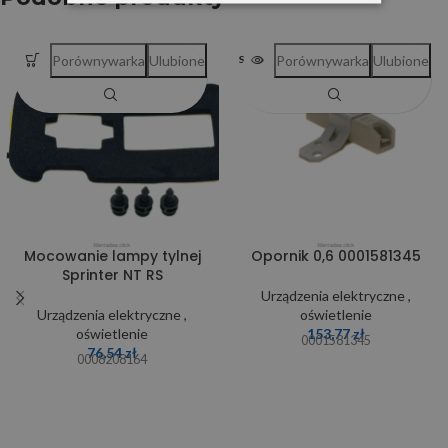
Porównywarka
Ulubione
Porównywarka
Ulubione
SOLD OUT
Mocowanie lampy tylnej
Opornik 0,6 0001581345
Sprinter NT RS
Urządzenia elektryczne ,
Urządzenia elektryczne ,
oświetlenie
oświetlenie
153,77
zł
0001581345
76,54
zł
0008208164