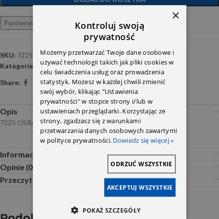
×
Porównywarka
Ulubione
Kontroluj swoją
prywatność
Możemy przetwarzać Twoje dane osobowe i
SKU:
7225 ORAM
używać technologii takich jak pliki cookies w
Kategorie:
Urządzenia elektryczne , oświetlenie
,
Żarówki
celu świadczenia usług oraz prowadzenia
statystyk. Możesz w każdej chwili zmienić
Share:
swój wybór, klikając "Ustawienia
prywatności" w stopce strony i/lub w
ustawieniach przeglądarki. Korzystając ze
Opis
strony, zgadzasz się z warunkami
7225 OSRAM
przetwarzania danych osobowych zawartymi
w polityce prywatności.
Dowiedz się więcej »
Informacje dodatkowe
ODRZUĆ WSZYSTKIE
Opinie (0)
Przeczytaj Przed Zakupem
AKCEPTUJ WSZYSTKIE
POKAŻ SZCZEGÓŁY
Podobne produkty