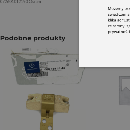
072601012190 Osram
Możemy prze
świadczenia
klikając "Us
ze strony, 
prywatności
Podobne produkty