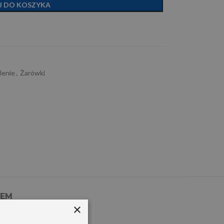
J DO KOSZYKA
lenie
,
Żarówki
PEM
×