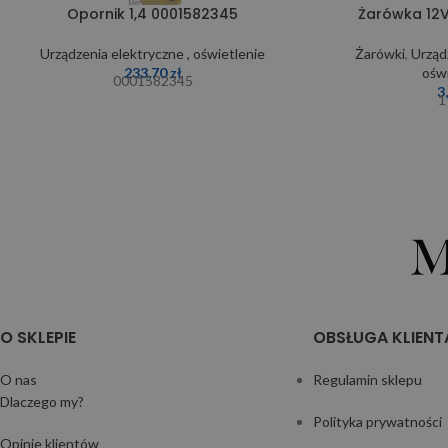
Opornik 1,4 0001582345
Żarówka 12V
Urządzenia elektryczne , oświetlenie
Żarówki
,
Urząd
233,70
zł
ośw
0001582345
3
1
O SKLEPIE
OBSŁUGA KLIENT
O nas
Regulamin sklepu
Dlaczego my?
Polityka prywatności
Opinie klientów