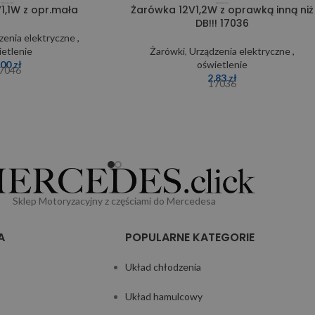
1,1W z opr.mała
Żarówka 12V1,2W z oprawką inną niż
DB!!! 17036
zenia elektryczne ,
ietlenie
Żarówki
,
Urządzenia elektryczne ,
,00
zł
oświetlenie
7046
2,83
zł
17036
Sklep Motoryzacyjny z częściami do Mercedesa
A
POPULARNE KATEGORIE
Układ chłodzenia
Układ hamulcowy