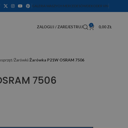
GALERIA WASZYCH MERCEDESÓW
DEKODER VIN
0
ZALOGUJ / ZAREJESTRUJ
0,00
ZŁ
osprzęt
Żarówki
Żarówka P21W OSRAM 7506
OSRAM 7506