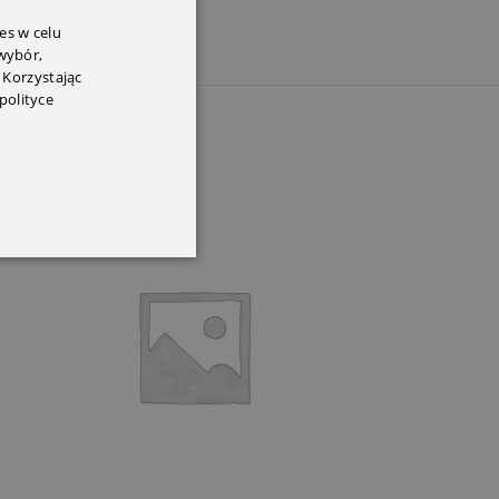
es w celu
 wybór,
 Korzystając
polityce