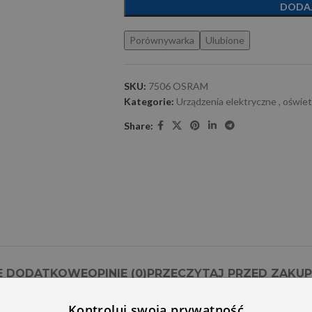
DODA
Porównywarka
Ulubione
SKU:
7506 OSRAM
Kategorie:
Urządzenia elektryczne , oświet
Share:
E DODATKOWE
OPINIE (0)
PRZECZYTAJ PRZED ZAKU
Kontroluj swoją prywatność