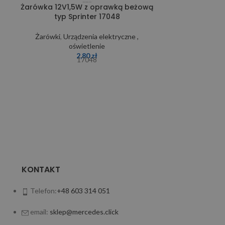
Żarówka 12V1,5W z oprawką beżową
Żarówka 12
typ Sprinter 17048
B
Żarówki
,
Urządzenia elektryczne ,
Żarówki
,
Ur
oświetlenie
2,80
zł
17048
KONTAKT
Telefon:
+48 603 314 051
email:
sklep@mercedes.click