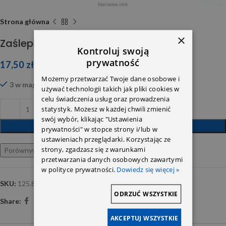
Strona główna
×
Zaślepka 0009976320
Kontroluj swoją
prywatność
17,50
zł
Możemy przetwarzać Twoje dane osobowe i
3 w magazynie
używać technologii takich jak pliki cookies w
celu świadczenia usług oraz prowadzenia
statystyk. Możesz w każdej chwili zmienić
swój wybór, klikając "Ustawienia
DODAJ DO KOSZYKA
prywatności" w stopce strony i/lub w
ustawieniach przeglądarki. Korzystając ze
strony, zgadzasz się z warunkami
Porównywarka
Ulubione
przetwarzania danych osobowych zawartymi
w polityce prywatności.
Dowiedz się więcej »
SKU:
125.820
ODRZUĆ WSZYSTKIE
Share:
AKCEPTUJ WSZYSTKIE