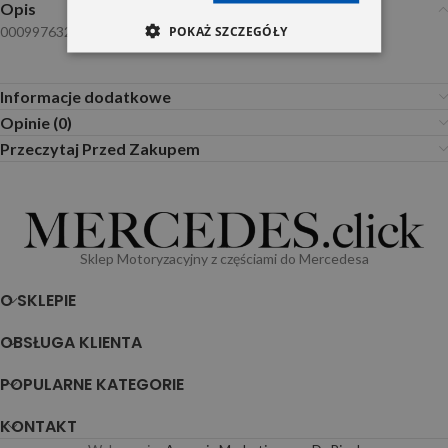
Opis
POKAŻ SZCZEGÓŁY
0009976320 Elring
Informacje dodatkowe
Opinie (0)
Przeczytaj Przed Zakupem
Sklep Motoryzacyjny z częściami do Mercedesa
O SKLEPIE
OBSŁUGA KLIENTA
POPULARNE KATEGORIE
KONTAKT