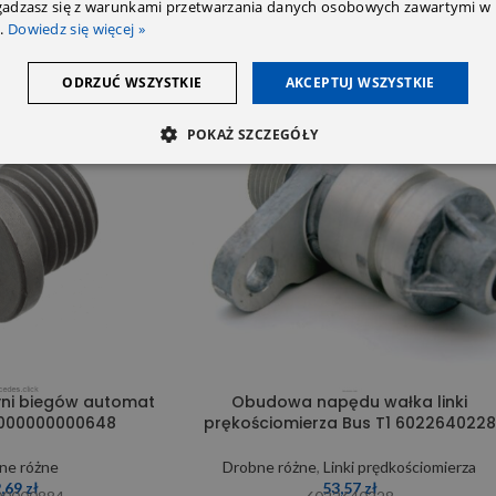
zgadzasz się z warunkami przetwarzania danych osobowych zawartymi w 
.
Dowiedz się więcej »
ODRZUĆ WSZYSTKIE
AKCEPTUJ WSZYSTKIE
SOLD OUT
POKAŻ SZCZEGÓŁY
yni biegów automat
Obudowa napędu wałka linki
 000000000648
prękościomierza Bus T1 6022640228
ne różne
Drobne różne
,
Linki prędkościomierza
2,69
zł
53,57
zł