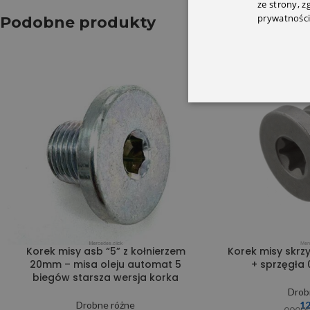
ze strony, 
prywatności
Podobne produkty
SOLD OUT
Korek misy asb “5” z kołnierzem
Korek misy skrz
20mm – misa oleju automat 5
+ sprzęgła
biegów starsza wersja korka
Drob
Drobne różne
1