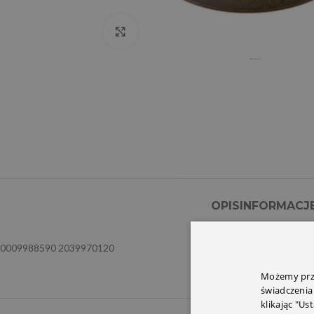
Click to enlarge
OPIS
INFORMACJ
0009988590 2039970120
Możemy prze
świadczenia
klikając "Us