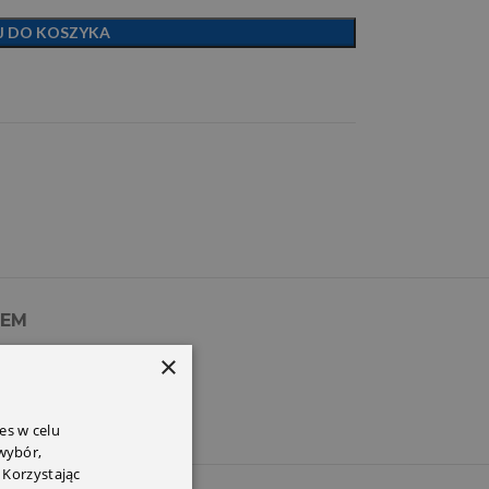
J DO KOSZYKA
PEM
×
es w celu
 wybór,
 Korzystając