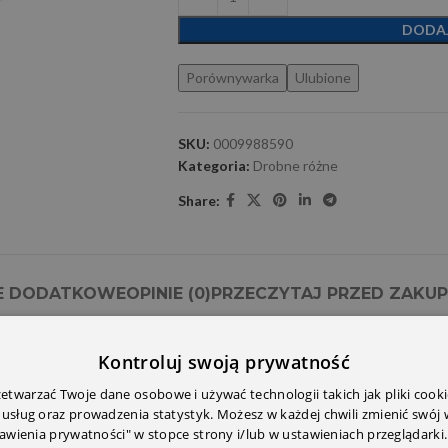
DODA
Porównywarka
Ulubione
SKU:
0009988590
Kategoria:
Drobne różne
Share:
E DODATKOWE
OPINIE (0)
PRZECZYTAJ PRZED ZAKU
Kontroluj swoją prywatność
twarzać Twoje dane osobowe i używać technologii takich jak pliki cooki
 usług oraz prowadzenia statystyk. Możesz w każdej chwili zmienić swój
tawienia prywatności" w stopce strony i/lub w ustawieniach przeglądarki.