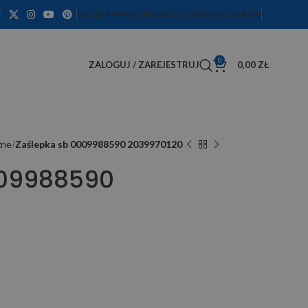
GALERIA WASZYCH MERCEDESÓW
DEKODER VIN
0
ZALOGUJ / ZAREJESTRUJ
0,00
ZŁ
żne
Zaślepka sb 0009988590 2039970120
009988590