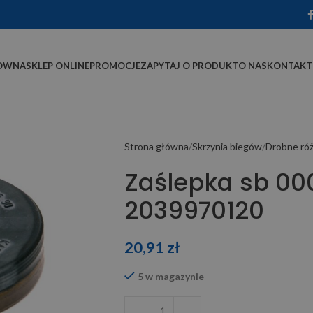
ÓWNA
SKLEP ONLINE
PROMOCJE
ZAPYTAJ O PRODUKT
O NAS
KONTAKT
Strona główna
Skrzynia biegów
Drobne ró
Zaślepka sb 0
2039970120
20,91
zł
5 w magazynie