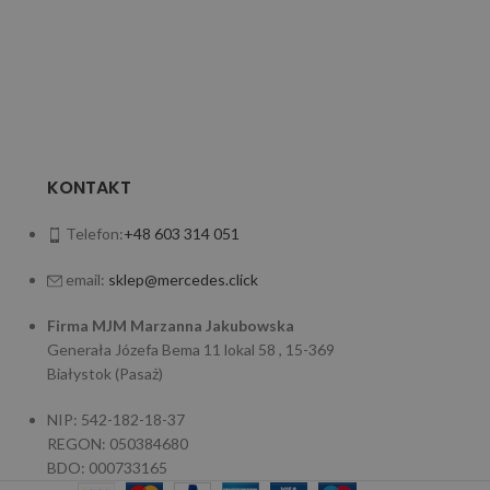
7
KONTAKT
Telefon:
+48 603 314 051
email:
sklep@mercedes.click
Firma MJM Marzanna Jakubowska
Generała Józefa Bema 11 lokal 58 , 15-369
Białystok (Pasaż)
NIP: 542-182-18-37
REGON: 050384680
BDO: 000733165