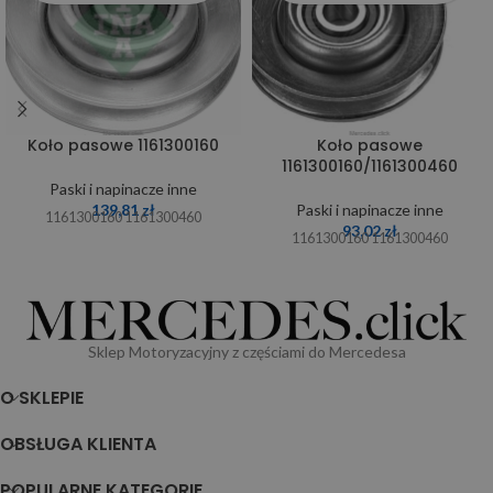
Koło pasowe 1161300160
Koło pasowe
1161300160/1161300460
Paski i napinacze inne
139,81
zł
Paski i napinacze inne
1161300160 1161300460
93,02
zł
1161300160 1161300460
Sklep Motoryzacyjny z częściami do Mercedesa
O SKLEPIE
OBSŁUGA KLIENTA
POPULARNE KATEGORIE