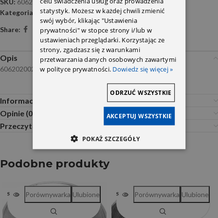
celu świadczenia usług oraz prowadzenia
SKU:
6062020022
statystyk. Możesz w każdej chwili zmienić
Kategoria:
Paski i napinacze inne
swój wybór, klikając "Ustawienia
Share:
prywatności" w stopce strony i/lub w
ustawieniach przeglądarki. Korzystając ze
strony, zgadzasz się z warunkami
Opis
przetwarzania danych osobowych zawartymi
w polityce prywatności.
Dowiedz się więcej »
6062020022
ODRZUĆ WSZYSTKIE
Informacje dodatkowe
Opinie (0)
AKCEPTUJ WSZYSTKIE
Przeczytaj Przed Zakupem
POKAŻ SZCZEGÓŁY
Podobne produkty
Porównywarka
Ulubione
Porównywarka
Ulubione
SOLD OUT
SOLD OUT