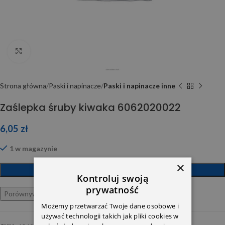
Click to enlarge
Strona główna
Paski i napinacze
Paski i napinacze inne
Zaślepka śruby kiwaka 6062020022
6,05
zł
1 w magazynie
×
DODAJ DO KOSZYKA
Kontroluj swoją
prywatność
Porównywarka
Ulubione
Możemy przetwarzać Twoje dane osobowe i
używać technologii takich jak pliki cookies w