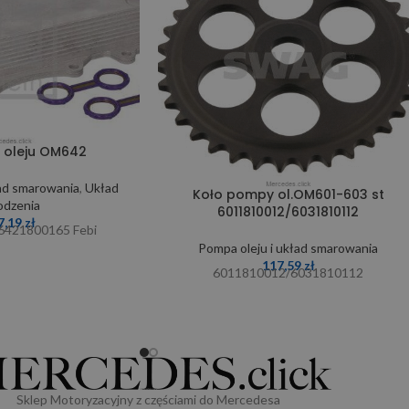
 oleju OM642
ład smarowania
,
Układ
Koło pompy ol.OM601-603 st
odzenia
6011810012/6031810112
7,19
zł
6421800165 Febi
Pompa oleju i układ smarowania
117,59
zł
6011810012/6031810112
Sklep Motoryzacyjny z częściami do Mercedesa