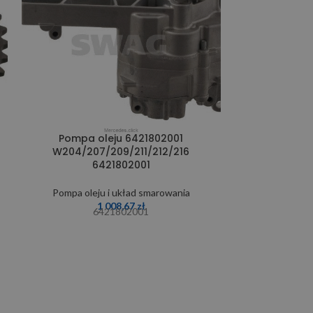
Pompa oleju 6421802001
W204/207/209/211/212/216
Prz
6421802001
Pompa olej
Pompa oleju i układ smarowania
1 008,67
zł
6
6421802001