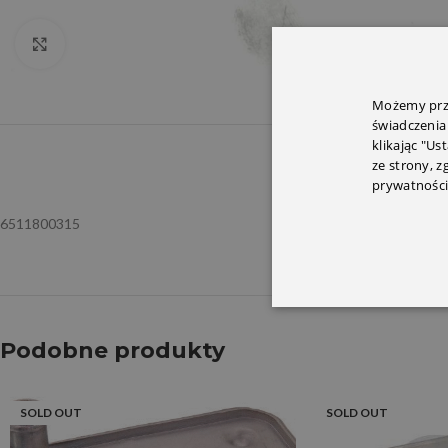
Click to enlarge
Możemy prze
świadczenia
klikając "Us
OPIS
INFORMACJ
ze strony, 
prywatności
6511800315
Podobne produkty
SOLD OUT
SOLD OUT