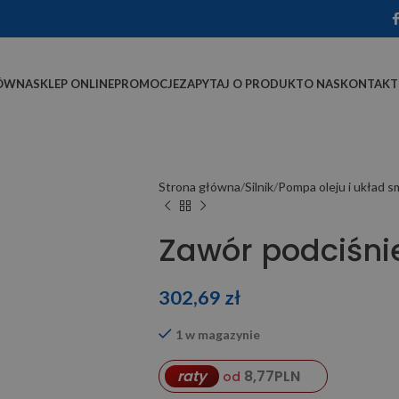
ÓWNA
SKLEP ONLINE
PROMOCJE
ZAPYTAJ O PRODUKT
O NAS
KONTAKT
Strona główna
Silnik
Pompa oleju i układ 
Zawór podciśni
302,69
zł
1 w magazynie
8,77
PLN
raty
od