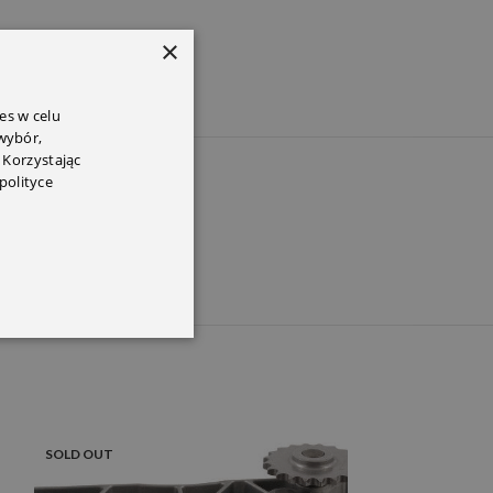
×
es w celu
 wybór,
 Korzystając
PEM
polityce
SOLD OUT
SOLD OUT