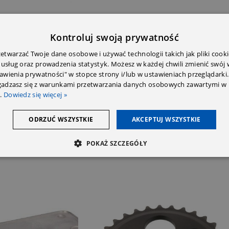
Kontroluj swoją prywatność
twarzać Twoje dane osobowe i używać technologii takich jak pliki cooki
 usług oraz prowadzenia statystyk. Możesz w każdej chwili zmienić swój
tawienia prywatności" w stopce strony i/lub w ustawieniach przeglądarki.
E DODATKOWE
OPINIE (0)
PRZECZYTAJ PRZED ZAKU
zgadzasz się z warunkami przetwarzania danych osobowych zawartymi w 
.
Dowiedz się więcej »
ODRZUĆ WSZYSTKIE
AKCEPTUJ WSZYSTKIE
POKAŻ SZCZEGÓŁY