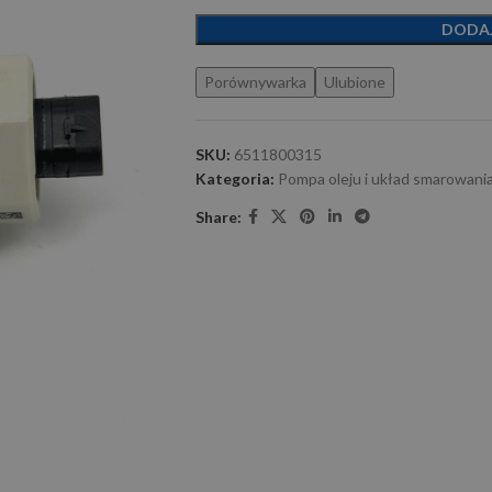
DODA
Porównywarka
Ulubione
SKU:
6511800315
Kategoria:
Pompa oleju i układ smarowani
Share: