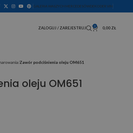
GALERIA WASZYCH MERCEDESÓW
DEKODER VIN
0
ZALOGUJ / ZAREJESTRUJ
0,00
ZŁ
smarowania
Zawór podciśnienia oleju OM651
enia oleju OM651