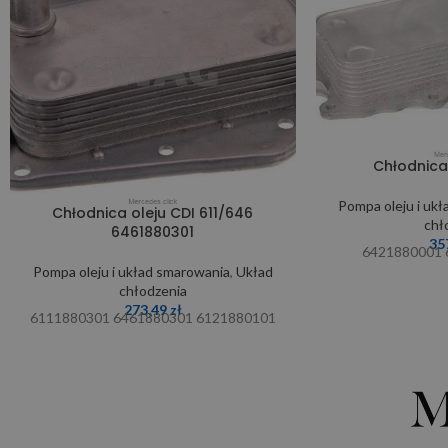
Chłodnica
Pompa oleju i uk
Chłodnica oleju CDI 611/646
chł
6461880301
35
6421880001 
Pompa oleju i układ smarowania
,
Układ
chłodzenia
273,49
zł
6111880301 6461880301 6121880101