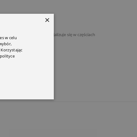
×
ć od 1988 r.). Firma specjalizuje się w częściach
es w celu
 wybór,
 Korzystając
polityce
wanie.