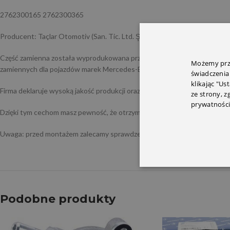
2762300165 2762300365
Producent: Taçlar Otomotiv (San. Tic. Ltd. Şti.) (Turcja) Marka: Taçlar / T
Część zamienna została wyprodukowana przez firmę Taçlar – tureckiego p
Możemy prze
zamiennych dla pojazdów marek Mercedes-Benz i BMW, a jej produkty s
świadczenia
klikając "Us
Firma deklaruje wysoką jakość produkcji oraz niezawodną obsługę klienta
ze strony, 
prywatności
Dzięki tym cechom masz pewność, że otrzymujesz część od renomowaneg
Uwaga: przed montażem zalecamy sprawdzenie numeru OEM oraz kompat
Podobne produkty