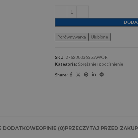
DODA
Porównywarka
Ulubione
SKU:
2762300365 ZAWÓR
Kategoria:
Sprężanie i podciśnienie
Share:
E DODATKOWE
OPINIE (0)
PRZECZYTAJ PRZED ZAKU