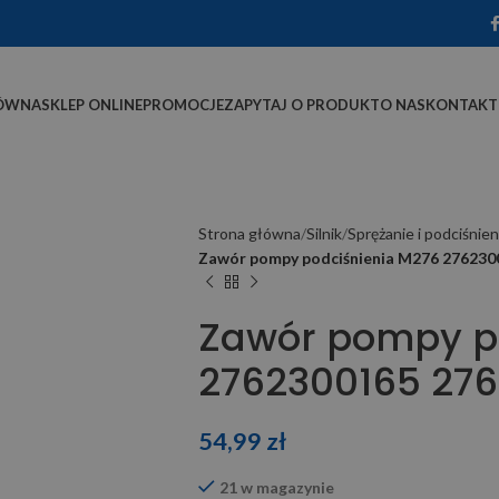
ÓWNA
SKLEP ONLINE
PROMOCJE
ZAPYTAJ O PRODUKT
O NAS
KONTAKT
Strona główna
Silnik
Sprężanie i podciśnien
Zawór pompy podciśnienia M276 276230
Zawór pompy p
2762300165 276
54,99
zł
21 w magazynie