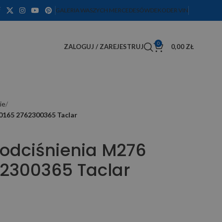
GALERIA WASZYCH MERCEDESÓW
DEKODER VIN
0
ZALOGUJ / ZAREJESTRUJ
0,00
ZŁ
ie
0165 2762300365 Taclar
odciśnienia M276
2300365 Taclar