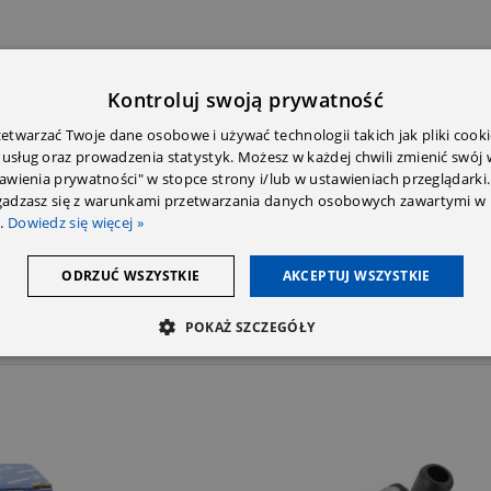
aclar
Kontroluj swoją prywatność
roducenta części samochodowych z wieloletnim doświadczeniem (działalnoś
twarzać Twoje dane osobowe i używać technologii takich jak pliki cooki
ą eksportowane do ponad 25 krajów.
 usług oraz prowadzenia statystyk. Możesz w każdej chwili zmienić swój
tawienia prywatności" w stopce strony i/lub w ustawieniach przeglądarki.
.
zgadzasz się z warunkami przetwarzania danych osobowych zawartymi w 
.
Dowiedz się więcej »
o producenta, co zwiększa szansę na dobrą trwałość i właściwe dopaso
ODRZUĆ WSZYSTKIE
AKCEPTUJ WSZYSTKIE
ybilności z Twoim modelem pojazdu.
POKAŻ SZCZEGÓŁY