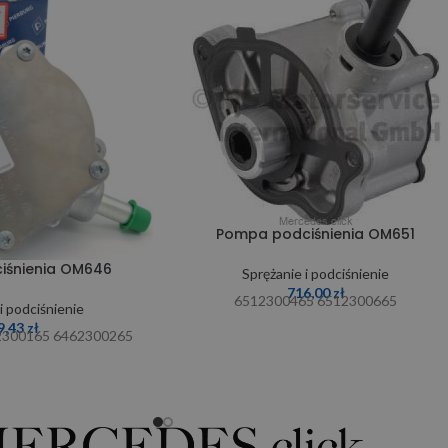
Pompa podciśnienia OM651
iśnienia OM646
Sprężanie i podciśnienie
716,00
zł
6512300465 6512300665
i podciśnienie
9,43
zł
2300165 6462300265