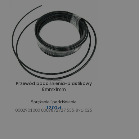
Przewód podciśnienia-plastikowy
Przewód
8mmx1mm
Spręża
Sprężanie i podciśnienie
1
12,00
zł
0002901000 0009872727 555-8×1-025