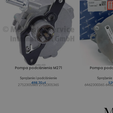
Pompa podciśnienia M271
Pompa podc
Sprężanie i podciśnienie
Sprężanie 
498,70
zł
52
2712301665 2712301365
6462300365 646